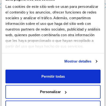
Las cookies de este sitio web se usan para personalizar
Tubo de centrífuga 15 mL. SCHARLAU.Estéril: Sí. Con
el contenido y los anuncios, ofrecer funciones de redes
zona de escritura. Material: cuerpo de PP transparente,
sociales y analizar el tráfico. Además, compartimos
Tapón de HDPE azul. Capacidad (mL): 15. Graduado
hasta 14 mL. Medidas (mm): Ø tapón: 22,9 Externo.
información sobre el uso que haga del sitio web con
Longitud tubo: 120,9; Ø tubo:17,5 (externo). Max
nuestros partners de redes sociales, publicidad y análisis
RCF:9000 xg. Autoclave: 15 minutos in 121ºC.
Presentación: 20 bolsas con 50 tubos
web, quienes pueden combinarla con otra información
PCT-151001
que les haya proporcionado o que hayan recopilado a
Envase
: 20x50u.
partir del uso que haya hecho de sus servicios.
Disponibilidad
Ver stock
:
Mi precio
Comprar
:
Mostrar detalles
Permitir todas
Documentación técnica
Personalizar
TDS / Ficha técnica
COA
Regístrate para
Regístrate para
descargas
descargas