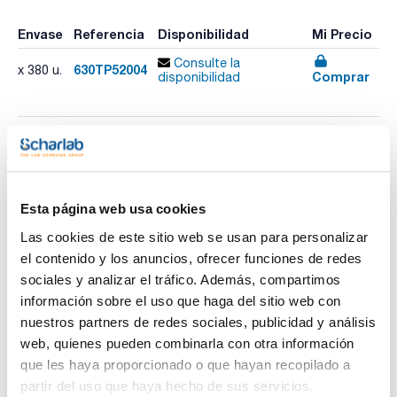
Envase
Referencia
Disponibilidad
Mi Precio
Consulte la
630TP52004
x 380 u.
Comprar
disponibilidad
Imprimir ficha de
producto
Características
Capacidad (ml) : 125
Esta página web usa cookies
Diámetro interno x Altura (mm) : 52x74
Esterilidad : Sí
Las cookies de este sitio web se usan para personalizar
Color cuerpo : Azul con etiqueta blanca
Ver más
el contenido y los anuncios, ofrecer funciones de redes
Color tapón : Azul
Pack (u.) : 380
sociales y analizar el tráfico. Además, compartimos
Contenedores para recogida de muestras. Rectos, de
información sobre el uso que haga del sitio web con
polipropileno transparente natural o azul y tapón de
nuestros partners de redes sociales, publicidad y análisis
polietileno de color.
Documentación técnica
web, quienes pueden combinarla con otra información
que les haya proporcionado o que hayan recopilado a
TDS / Ficha técnica
COA
partir del uso que haya hecho de sus servicios.