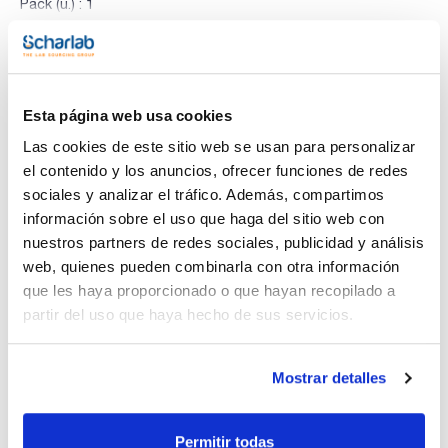
Pack (u.) : 1
Pera pipeteadora de seguridad, en goma natural.
Ver más
2 puntos de trabajo.
Evacuación a través de la válvula automática.
Limpieza fácil del interior quitando la válvula.
Esta página web usa cookies
Documentación técnica
Las cookies de este sitio web se usan para personalizar
el contenido y los anuncios, ofrecer funciones de redes
TDS / Ficha técnica
COA
sociales y analizar el tráfico. Además, compartimos
Regístrate para
Regístrate para
información sobre el uso que haga del sitio web con
descargas
descargas
nuestros partners de redes sociales, publicidad y análisis
SDS/ Hoja de seguridad
web, quienes pueden combinarla con otra información
Regístrate para
que les haya proporcionado o que hayan recopilado a
descargas
partir del uso que haya hecho de sus servicios.
Los productos marcados con esta imagen son
productos marca Scharlau habitualmente en stock,
Mostrar detalles
listos para una entrega inmediata.
Permitir todas