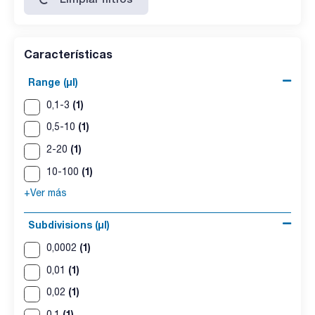
Características
Range (µl)
(1)
0,1-3
(1)
0,5-10
(1)
2-20
(1)
10-100
+Ver más
Subdivisions (µl)
(1)
0,0002
(1)
0,01
(1)
0,02
(1)
0,1