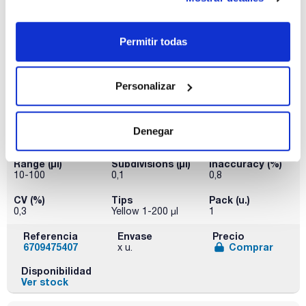
Disponibilidad
Ver stock
Permitir todas
Personalizar
Denegar
Range (µl)
Subdivisions (µl)
Inaccuracy (%)
10-100
0,1
0,8
CV (%)
Tips
Pack (u.)
0,3
Yellow 1-200 µl
1
Referencia
Envase
Precio
6709475407
Comprar
x u.
Disponibilidad
Ver stock