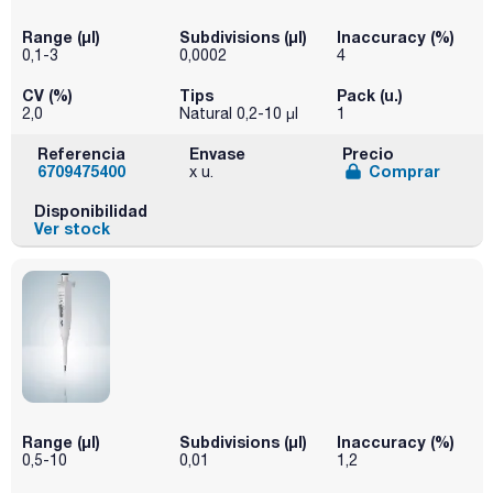
Range (µl)
Subdivisions (µl)
Inaccuracy (%)
0,1-3
0,0002
4
CV (%)
Tips
Pack (u.)
2,0
Natural 0,2-10 µl
1
Referencia
Envase
Precio
6709475400
Comprar
x u.
Disponibilidad
Ver stock
Range (µl)
Subdivisions (µl)
Inaccuracy (%)
0,5-10
0,01
1,2