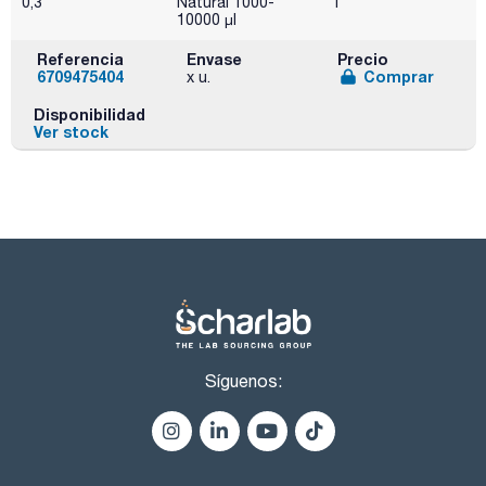
0,3
Natural 1000-
1
10000 µl
Referencia
Envase
Precio
6709475404
Comprar
x u.
Disponibilidad
Ver stock
Síguenos: