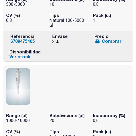
500-5000
10
0,8
CV (%)
Tips
Pack (u.)
0,3
Natural 100-5000
1
µl
Referencia
Envase
Precio
6709475405
Comprar
x u.
Disponibilidad
Ver stock
Range (µl)
Subdivisions (µl)
Inaccuracy (%)
1000-10000
20
0,6
CV (%)
Tips
Pack (u.)