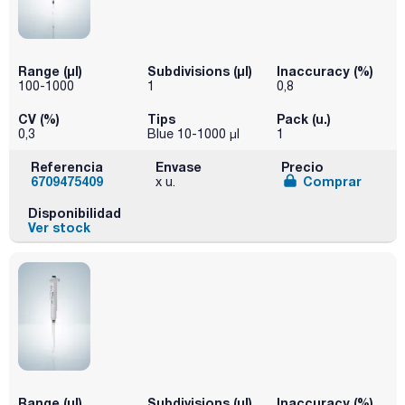
Range (µl)
Subdivisions (µl)
Inaccuracy (%)
100-1000
1
0,8
CV (%)
Tips
Pack (u.)
0,3
Blue 10-1000 µl
1
Referencia
Envase
Precio
6709475409
Comprar
x u.
Disponibilidad
Ver stock
Range (µl)
Subdivisions (µl)
Inaccuracy (%)