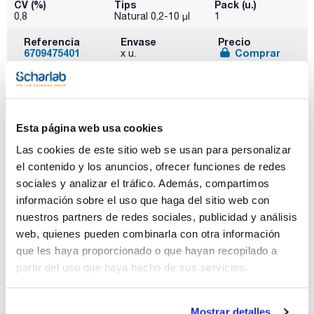
CV (%)
Tips
Pack (u.)
0,8
Natural 0,2-10 µl
1
Referencia
Envase
Precio
6709475401
Comprar
x u.
Disponibilidad
Ver stock
Esta página web usa cookies
Las cookies de este sitio web se usan para personalizar
el contenido y los anuncios, ofrecer funciones de redes
sociales y analizar el tráfico. Además, compartimos
información sobre el uso que haga del sitio web con
nuestros partners de redes sociales, publicidad y análisis
Range (µl)
Subdivisions (µl)
Inaccuracy (%)
web, quienes pueden combinarla con otra información
2-20
0,02
1,0
que les haya proporcionado o que hayan recopilado a
CV (%)
Tips
Pack (u.)
partir del uso que haya hecho de sus servicios.
0,5
Yellow 1-200 µl
1
Referencia
Envase
Precio
6709475406
Comprar
x u.
Mostrar detalles