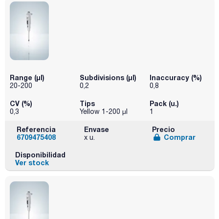
Range (µl)
Subdivisions (µl)
Inaccuracy (%)
20-200
0,2
0,8
CV (%)
Tips
Pack (u.)
0,3
Yellow 1-200 µl
1
Referencia
Envase
Precio
6709475408
Comprar
x u.
Disponibilidad
Ver stock