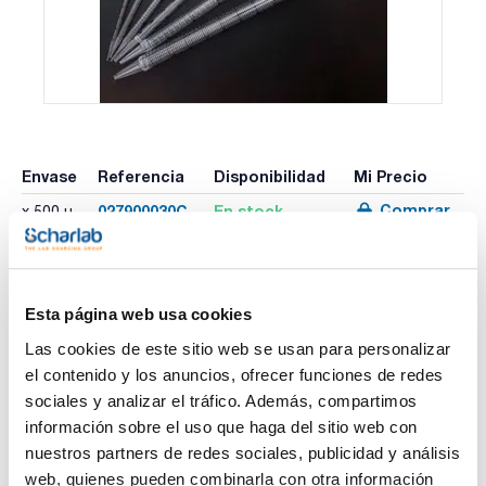
Envase
Referencia
Disponibilidad
Mi Precio
Comprar
027900030C
En stock
x 500 u.
Imprimir ficha de
Esta página web usa cookies
producto
Características
Las cookies de este sitio web se usan para personalizar
Capacidad (ml) : 1
el contenido y los anuncios, ofrecer funciones de redes
Boca : Normal
Color : Amarillo
sociales y analizar el tráfico. Además, compartimos
Longitud (mm) : 268,5
información sobre el uso que haga del sitio web con
Ver más
Tolerancia (%) : ±2
Presentación : Bolsa unitaria
nuestros partners de redes sociales, publicidad y análisis
Pack (u.) : 500
web, quienes pueden combinarla con otra información