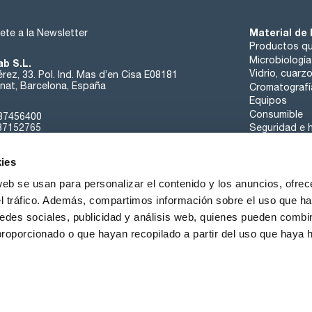
Material de 
ete a la Newsletter
Productos qu
Microbiología
ab S.L.
Vidrio, cuarz
rez, 33. Pol. Ind. Mas d’en Cisa E08181
at, Barcelona, España
Cromatografí
Equipos
Consumible
37456400
37152765
Seguridad e h
sk@scharlab.com
ies
web se usan para personalizar el contenido y los anuncios, ofrec
el tráfico. Además, compartimos información sobre el uso que ha
edes sociales, publicidad y análisis web, quienes pueden combin
Sobre nosotros
Eventos
Contacta
Noticias
proporcionado o que hayan recopilado a partir del uso que haya
iciones de Venta
Política de Cookies
Política de Privacidad