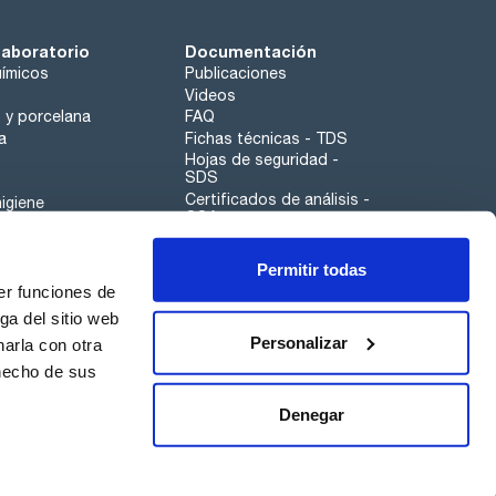
laboratorio
Documentación
ímicos
Publicaciones
Videos
o y porcelana
FAQ
a
Fichas técnicas - TDS
Hojas de seguridad -
SDS
Certificados de análisis -
igiene
COA
Aplicaciones
Permitir todas
Scharlau leathergoods
er funciones de
Canal de denuncias
ga del sitio web
Personalizar
arla con otra
 hecho de sus
Calidad
Sostenibilidad
Denegar