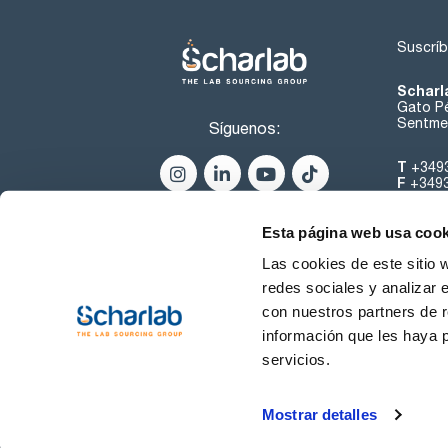
Suscríb
Scharl
Gato Pé
Sentmen
Síguenos:
T
+349
F
+349
helpde
Esta página web usa cook
Las cookies de este sitio 
redes sociales y analizar 
con nuestros partners de r
información que les haya 
servicios.
Condiciones de Uso
Cond
Mostrar detalles