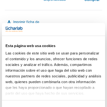
Imprimir ficha de
producto
Características
Color : Rojo
Volumen (ml) : 2
Diámetro (mm) : 5
Pack (u.) : 100
Esta página web usa cookies
Ver más
Tetinas de goma látex tipo chupete
Las cookies de este sitio web se usan para personalizar
el contenido y los anuncios, ofrecer funciones de redes
sociales y analizar el tráfico. Además, compartimos
Documentación técnica
información sobre el uso que haga del sitio web con
nuestros partners de redes sociales, publicidad y análisis
TDS / Ficha técnica
COA
web, quienes pueden combinarla con otra información
que les haya proporcionado o que hayan recopilado a
Regístrate para
Regístrate para
descargas
descargas
partir del uso que haya hecho de sus servicios.
SDS/ Hoja de seguridad
Regístrate para
descargas