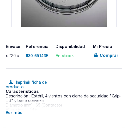
Envase
Referencia
Disponibilidad
Mi Precio
Comprar
630-65143E
En stock
x 720 u.
Imprimir ficha de
producto
Características
Descripción : Estéril, 4 vientos con cierre de seguridad "Grip-
Lid" y base convexa
Diámetro (mm) : 65 (Contacto)
Altura (mm) : 14,5
Ver más
Cantidad/Bolsa : Bolsas de 20
Pack (u.) : 720
Amplia gama de placas Petri para todos los usuarios; placas