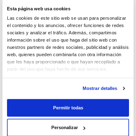
Esta página web usa cookies
Las cookies de este sitio web se usan para personalizar
el contenido y los anuncios, ofrecer funciones de redes
sociales y analizar el tráfico. Además, compartimos
Color
Pack (u.)
Amarillo
500
información sobre el uso que haga del sitio web con
nuestros partners de redes sociales, publicidad y análisis
Referencia
Envase
Precio
02740903AM
Comprar
web, quienes pueden combinarla con otra información
x 500 u.
que les haya proporcionado o que hayan recopilado a
Disponibilidad
partir del uso que haya hecho de sus servicios.
Ver stock
Mostrar detalles
Color
Pack (u.)
Permitir todas
Rojo
500
Referencia
Envase
Precio
027409003R
Comprar
Personalizar
x 500 u.