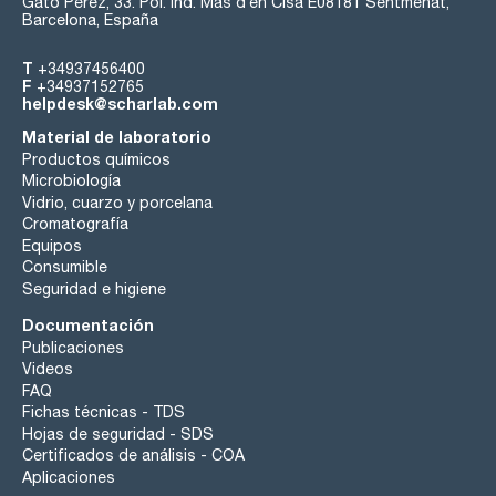
Gato Pérez, 33. Pol. Ind. Mas d’en Cisa E08181 Sentmenat,
Barcelona, España
T
+34937456400
F
+34937152765
helpdesk@scharlab.com
Material de laboratorio
Productos químicos
Microbiología
Vidrio, cuarzo y porcelana
Cromatografía
Equipos
Consumible
Seguridad e higiene
Documentación
Publicaciones
Videos
FAQ
Fichas técnicas - TDS
Hojas de seguridad - SDS
Certificados de análisis - COA
Aplicaciones