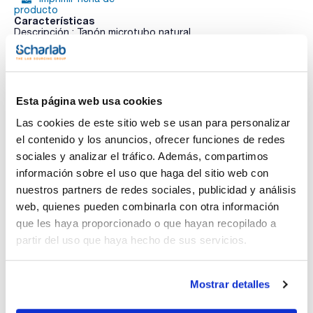
producto
Características
Descripción : Tapón microtubo natural
Pack (u.) : 500
Tapones con junta interior para una total hermeticidad. De
Ver más
polipropileno. Dimensiones: 13x6mm.
Esta página web usa cookies
Las cookies de este sitio web se usan para personalizar
Documentación técnica
el contenido y los anuncios, ofrecer funciones de redes
sociales y analizar el tráfico. Además, compartimos
TDS / Ficha técnica
COA
información sobre el uso que haga del sitio web con
nuestros partners de redes sociales, publicidad y análisis
Regístrate para
Regístrate para
descargas
descargas
web, quienes pueden combinarla con otra información
SDS/ Hoja de seguridad
que les haya proporcionado o que hayan recopilado a
Regístrate para
partir del uso que haya hecho de sus servicios.
descargas
Mostrar detalles
Los productos marcados con esta imagen son
productos marca Scharlau habitualmente en stock,
listos para una entrega inmediata.