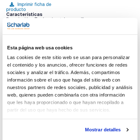
Imprimir ficha de
producto
Características
Descripción : Tapón microtubo amarillo
Pack (u.) : 500
Tapones con junta interior para una total hermeticidad. De
Ver más
polipropileno. Dimensiones: 13x6mm.
Esta página web usa cookies
Las cookies de este sitio web se usan para personalizar
el contenido y los anuncios, ofrecer funciones de redes
Documentación técnica
sociales y analizar el tráfico. Además, compartimos
información sobre el uso que haga del sitio web con
TDS / Ficha técnica
COA
nuestros partners de redes sociales, publicidad y análisis
Regístrate para
Regístrate para
web, quienes pueden combinarla con otra información
descargas
descargas
SDS/ Hoja de seguridad
que les haya proporcionado o que hayan recopilado a
partir del uso que haya hecho de sus servicios.
Regístrate para
descargas
Mostrar detalles
Los productos marcados con esta imagen son
productos marca Scharlau habitualmente en stock,