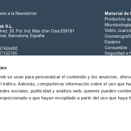
Material de 
ete a la Newsletter
Productos qu
Microbiología
ab S.L.
Vidrio, cuarz
rez, 33. Pol. Ind. Mas d’en Cisa E08181
at, Barcelona, España
Cromatografí
Equipos
Consumible
37456400
37152765
Seguridad e h
sk@scharlab.com
ies
web se usan para personalizar el contenido y los anuncios, ofrec
el tráfico. Además, compartimos información sobre el uso que ha
edes sociales, publicidad y análisis web, quienes pueden combin
Sobre nosotros
Eventos
Contacta
Noticias
proporcionado o que hayan recopilado a partir del uso que haya
iciones de Venta
Política de Cookies
Política de Privacidad