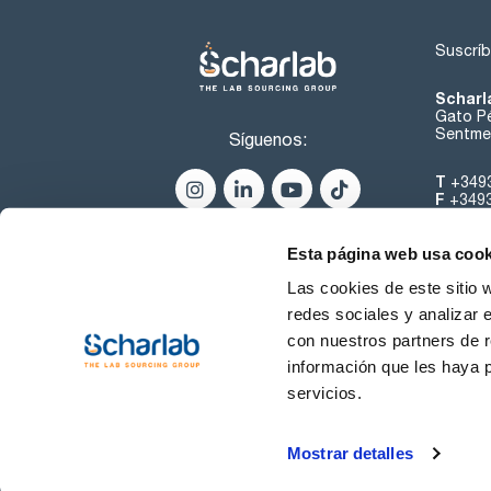
Suscríb
Scharl
Gato Pé
Sentmen
Síguenos:
T
+349
F
+349
helpde
Esta página web usa cook
Las cookies de este sitio 
redes sociales y analizar 
con nuestros partners de r
información que les haya 
servicios.
Condiciones de Uso
Cond
Mostrar detalles