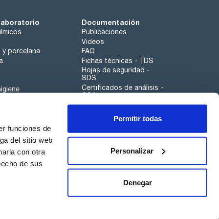
laboratorio
Documentación
ímicos
Publicaciones
Videos
o y porcelana
FAQ
a
Fichas técnicas - TDS
Hojas de seguridad -
SDS
Certificados de análisis -
igiene
COA
Aplicaciones
Permitir todas
Scharlau leathergoods
er funciones de
Canal de denuncias
ga del sitio web
Personalizar
arla con otra
 hecho de sus
Calidad
Sostenibilidad
Denegar