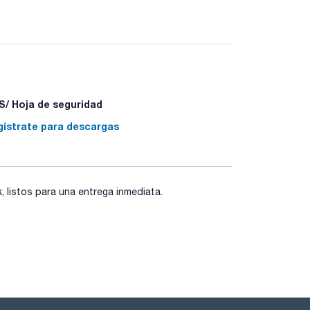
681/ISO 6706, transparente, con base hexagonal y
 individualmente. Con certificado de prueba
 la probeta. La exposición a temperaturas hasta
es de volumen que sobrepasen permanentemente el
/ Hoja de seguridad
gístrate para descargas
listos para una entrega inmediata.