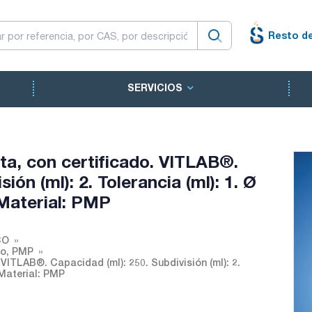
Resto d
SERVICIOS
ta, con certificado. VITLAB®.
ión (ml): 2. Tolerancia (ml): 1. Ø
 Material: PMP
CO
do, PMP
 VITLAB®. Capacidad (ml): 250. Subdivisión (ml): 2.
. Material: PMP