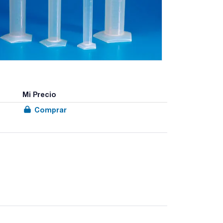
Mi Precio
Comprar
abricadas según las normas ISO 67061981 (E) y BS