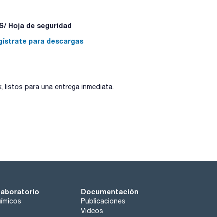
arencia; autoclavables a +121°C durante 20
uaciones permanentes en relieve, ausencia total de
/ Hoja de seguridad
gístrate para descargas
listos para una entrega inmediata.
laboratorio
Documentación
ímicos
Publicaciones
Videos