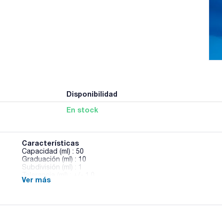
Disponibilidad
En stock
Características
Capacidad (ml) : 50
Graduación (ml) : 10
Subdivisión (ml) : 1
Tolerancia (ml) : +/- 1,0
Ver más
Diámetro (mm) : 25,5
Altura (mm) : 199
Material : PP
Pack (u.) : 1
Probetas de polipropileno transparente. Base pentagonal. F