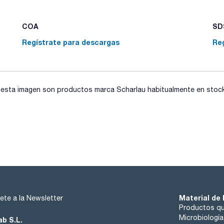
5404 Parte 2 1977 con polipropileno especial de alta transp
minutos; resisten a +100°C durante el uso continuado. Grad
menisco. Excelente resistencia química.
COA
SDS
Apto para productos alimenticios.
Regístrate para descargas
Re
sta imagen son productos marca Scharlau habitualmente en stock, 
Material de 
ete a la Newsletter
Productos qu
Microbiología
ab S.L.