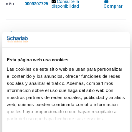
Consulte la
0009207725
x 5u.
Comprar
disponibilidad
Imprimir ficha de
producto
Características
Anchura (mm) : 7,5
Rango de sujeción (mm) : 24,50 a 27,60
Pack (u.) : 5
Esta página web usa cookies
Ver más
Bridas de nylon con cierre por presión. Esterilzable hasta
Las cookies de este sitio web se usan para personalizar
150ºC. Rango de trabajo -30ºC a +120ºC.
el contenido y los anuncios, ofrecer funciones de redes
sociales y analizar el tráfico. Además, compartimos
información sobre el uso que haga del sitio web con
Documentación técnica
nuestros partners de redes sociales, publicidad y análisis
web, quienes pueden combinarla con otra información
TDS / Ficha técnica
COA
que les haya proporcionado o que hayan recopilado a
Regístrate para
Regístrate para
partir del uso que haya hecho de sus servicios.
descargas
descargas
SDS/ Hoja de seguridad