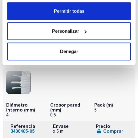
Permitir todas
Diámetro
Grosor pared
Pack (m)
interno (mm)
(mm)
5
3
0,5
Personalizar
Referencia
Envase
Precio
3400304-05
Comprar
x 5 m
Denegar
Disponibilidad
Ver stock
Diámetro
Grosor pared
Pack (m)
interno (mm)
(mm)
5
4
0,5
Referencia
Envase
Precio
3400405-05
Comprar
x 5 m