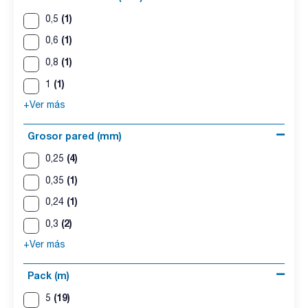
(1)
0,5
(1)
0,6
(1)
0,8
(1)
1
+Ver más
Grosor pared (mm)
(4)
0,25
(1)
0,35
(1)
0,24
(2)
0,3
+Ver más
Pack (m)
(19)
5