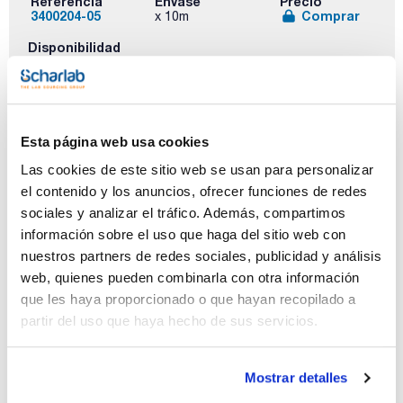
Referencia
Envase
Precio
3400204-05
Comprar
x 10m
Disponibilidad
Ver stock
Esta página web usa cookies
Las cookies de este sitio web se usan para personalizar
el contenido y los anuncios, ofrecer funciones de redes
Diámetro
Grosor pared
Pack (m)
interno (mm)
(mm)
5
sociales y analizar el tráfico. Además, compartimos
2,7
0,25
información sobre el uso que haga del sitio web con
nuestros partners de redes sociales, publicidad y análisis
Referencia
Envase
Precio
3402732-05
Comprar
x 5 m
web, quienes pueden combinarla con otra información
que les haya proporcionado o que hayan recopilado a
Disponibilidad
Ver stock
partir del uso que haya hecho de sus servicios.
Mostrar detalles