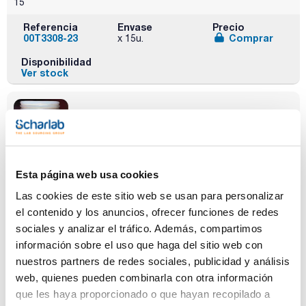
15
Referencia
Envase
Precio
00T3308-23
Comprar
x 15u.
Disponibilidad
Ver stock
Esta página web usa cookies
Diámetro
Diámetro
Grosor pared
externo (mm)
interno (mm)
(mm)
Las cookies de este sitio web se usan para personalizar
11,10
6,40
2,38
el contenido y los anuncios, ofrecer funciones de redes
Pack (m)
sociales y analizar el tráfico. Además, compartimos
15
información sobre el uso que haga del sitio web con
Referencia
Envase
Precio
nuestros partners de redes sociales, publicidad y análisis
00T3308-33
Comprar
x 15u.
web, quienes pueden combinarla con otra información
que les haya proporcionado o que hayan recopilado a
Disponibilidad
Ver stock