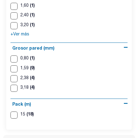
(1)
1,60
(1)
2,40
(1)
3,20
+Ver más
Grosor pared (mm)
(1)
0,80
(9)
1,59
(4)
2,38
(4)
3,18
Pack (m)
(18)
15