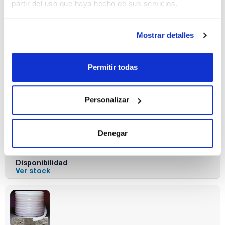
partir del uso que haya hecho de sus servicios.
Mostrar detalles
Permitir todas
Diámetro
Diámetro
Grosor pared
externo (mm)
interno (mm)
(mm)
12,70
6,40
3,18
Personalizar
Pack (m)
15
Denegar
Referencia
Envase
Precio
00T3308-43
Comprar
x 15u.
Disponibilidad
Ver stock