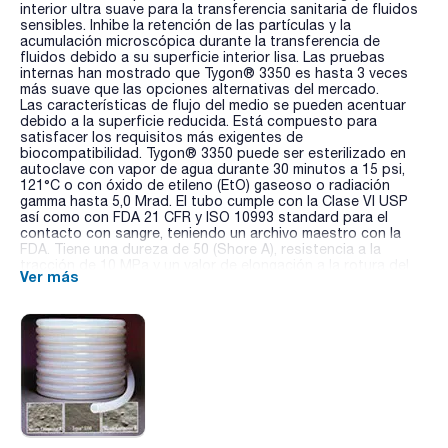
interior ultra suave para la transferencia sanitaria de fluidos
sensibles. Inhibe la retención de las partículas y la
acumulación microscópica durante la transferencia de
fluidos debido a su superficie interior lisa. Las pruebas
internas han mostrado que Tygon® 3350 es hasta 3 veces
más suave que las opciones alternativas del mercado.
Las características de flujo del medio se pueden acentuar
debido a la superficie reducida. Está compuesto para
satisfacer los requisitos más exigentes de
biocompatibilidad. Tygon® 3350 puede ser esterilizado en
autoclave con vapor de agua durante 30 minutos a 15 psi,
121°C o con óxido de etileno (EtO) gaseoso o radiación
gamma hasta 5,0 Mrad. El tubo cumple con la Clase VI USP
así como con FDA 21 CFR y ISO 10993 standard para el
contacto con sangre, teniendo un archivo maestro con la
FDA. Tiene una dureza de 50 (Shore A), resistencia a la
tracción de 10 MPa y un valor de elongación a la rotura del
Ver más
770%.