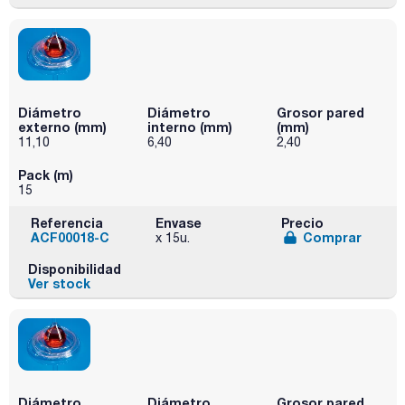
Diámetro
Diámetro
Grosor pared
externo (mm)
interno (mm)
(mm)
11,10
6,40
2,40
Pack (m)
15
Referencia
Envase
Precio
ACF00018-C
Comprar
x 15u.
Disponibilidad
Ver stock
Diámetro
Diámetro
Grosor pared