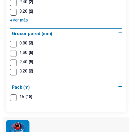
(2)
2,40
(2)
3,20
+Ver más
Grosor pared (mm)
(3)
0,80
(8)
1,60
(5)
2,40
(2)
3,20
Pack (m)
(18)
15