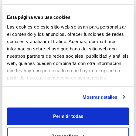
Esta página web usa cookies
Diámetro
Diámetro
Grosor pared
externo (mm)
interno (mm)
(mm)
Las cookies de este sitio web se usan para personalizar
7,90
4,80
1,60
el contenido y los anuncios, ofrecer funciones de redes
Pack (m)
sociales y analizar el tráfico. Además, compartimos
15
información sobre el uso que haga del sitio web con
Referencia
Envase
Precio
nuestros partners de redes sociales, publicidad y análisis
ACF00012-C
Comprar
x 15u.
web, quienes pueden combinarla con otra información
Disponibilidad
que les haya proporcionado o que hayan recopilado a
Ver stock
partir del uso que haya hecho de sus servicios.
Mostrar detalles
Diámetro
Diámetro
Grosor pared
Permitir todas
externo (mm)
interno (mm)
(mm)
9,50
4,80
2,40
Pack (m)