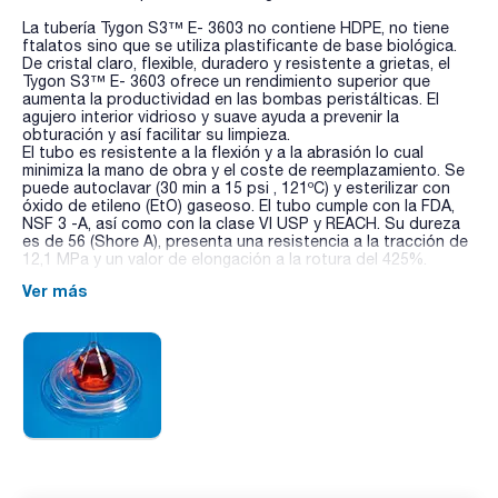
La tubería Tygon S3™ E- 3603 no contiene HDPE, no tiene
ftalatos sino que se utiliza plastificante de base biológica.
De cristal claro, flexible, duradero y resistente a grietas, el
Tygon S3™ E- 3603 ofrece un rendimiento superior que
aumenta la productividad en las bombas peristálticas. El
agujero interior vidrioso y suave ayuda a prevenir la
obturación y así facilitar su limpieza.
El tubo es resistente a la flexión y a la abrasión lo cual
minimiza la mano de obra y el coste de reemplazamiento. Se
puede autoclavar (30 min a 15 psi , 121ºC) y esterilizar con
óxido de etileno (EtO) gaseoso. El tubo cumple con la FDA,
NSF 3 -A, así como con la clase VI USP y REACH. Su dureza
es de 56 (Shore A), presenta una resistencia a la tracción de
12,1 MPa y un valor de elongación a la rotura del 425%.
Ver más