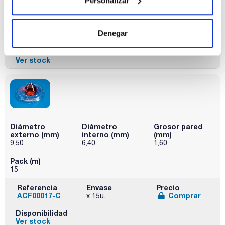
Personalizar
15
Referencia
Envase
Precio
Denegar
ACF00013-C
Comprar
x 15m
Disponibilidad
Ver stock
Diámetro
Diámetro
Grosor pared
externo (mm)
interno (mm)
(mm)
9,50
6,40
1,60
Pack (m)
15
Referencia
Envase
Precio
ACF00017-C
Comprar
x 15u.
Disponibilidad
Ver stock