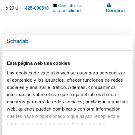
Consulte la
425-000513
x 20 u.
Comprar
disponibilidad
Imprimir ficha de
producto
Características
Diámetro nominal : 10/11/12
Diámetro externo valle/cresta (mm) : 8,3/10,5/13
Diámetro interno (mm) : 6,5
Esta página web usa cookies
Pack (u.) : 20
Ver más
Las cookies de este sitio web se usan para personalizar
Uniones autoclavables y conformes a las normas para el uso
el contenido y los anuncios, ofrecer funciones de redes
con productos alimentarios. REACH 1907/2006, RESIN: FOOD
STUFF CONFORMITIES EC REG 10/2011 y FDA. Las
sociales y analizar el tráfico. Además, compartimos
dimensiones se indican tanto de forma nominal como exacta
información sobre el uso que haga del sitio web con
porque la elasticidad de los tubos afecta a la elección de
Documentación técnica
tipo de unión. Apto para el contacto con alimentos.
nuestros partners de redes sociales, publicidad y análisis
Compatibilidad con CE/IVD.
web, quienes pueden combinarla con otra información
TDS / Ficha técnica
COA
que les haya proporcionado o que hayan recopilado a
Regístrate para
Regístrate para
partir del uso que haya hecho de sus servicios.
descargas
descargas
SDS/ Hoja de seguridad