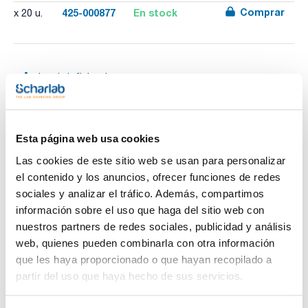
Comprar
425-000877
En stock
x 20 u.
Imprimir ficha de
producto
Características
Diámetro nominal : 4/6/8/10/12
Diámetro externo valle/cresta (mm) : 3,7/8,2/7,0/11,8
Diámetro interno (mm) : 1,6/4,6
Esta página web usa cookies
Pack (u.) : 20
Ver más
Las cookies de este sitio web se usan para personalizar
Unión cónica con distinto diámetro de entrada y salida.
Autoclavables y conformes a las normas para el uso con
el contenido y los anuncios, ofrecer funciones de redes
productos alimentarios. REACH 1907/2006, RESIN: FOOD
sociales y analizar el tráfico. Además, compartimos
STUFF CONFORMITIES EC REG 10/2011 y FDA. Las
dimensiones se indican tanto de forma nominal como exacta
información sobre el uso que haga del sitio web con
Documentación técnica
porque la elasticidad de los tubos afecta a la elección de
nuestros partners de redes sociales, publicidad y análisis
tipo de unión.
Compatibilidad con CE/IVD.
web, quienes pueden combinarla con otra información
TDS / Ficha técnica
COA
que les haya proporcionado o que hayan recopilado a
Regístrate para
Regístrate para
partir del uso que haya hecho de sus servicios.
descargas
descargas
SDS/ Hoja de seguridad