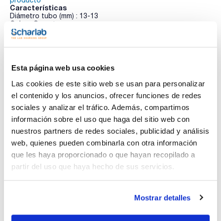
producto
Características
Diámetro tubo (mm) : 13-13
Color : Granate
Pack (u.) : 10
Ver más
Tapones en aluminio anodizado con muelle interior en acero
inoxidable AISI 304. No herméticos. Autoclavables a 1 bar.
Esta página web usa cookies
Las cookies de este sitio web se usan para personalizar
Documentación técnica
el contenido y los anuncios, ofrecer funciones de redes
sociales y analizar el tráfico. Además, compartimos
TDS / Ficha técnica
COA
información sobre el uso que haga del sitio web con
Regístrate para
Regístrate para
nuestros partners de redes sociales, publicidad y análisis
descargas
descargas
web, quienes pueden combinarla con otra información
SDS/ Hoja de seguridad
que les haya proporcionado o que hayan recopilado a
Regístrate para
partir del uso que haya hecho de sus servicios.
descargas
Los productos marcados con esta imagen son
Mostrar detalles
productos marca Scharlau habitualmente en stock,
listos para una entrega inmediata.