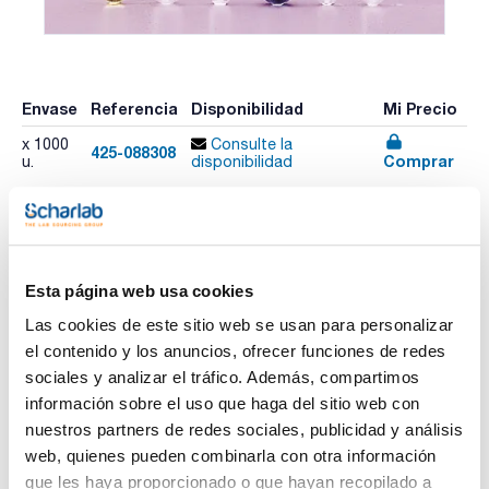
Envase
Referencia
Disponibilidad
Mi Precio
x 1000
Consulte la
425-088308
Comprar
u.
disponibilidad
Imprimir ficha de
producto
Esta página web usa cookies
Características
Descripción : Tubo de ensayo de PS. Coagulómetro
Las cookies de este sitio web se usan para personalizar
Fondo : Redondo
Capacidad (ml) : 3
el contenido y los anuncios, ofrecer funciones de redes
Dimensiones diámetro externo x Longitud (mm) : 11,5x55
sociales y analizar el tráfico. Además, compartimos
Ver más
Material : PP
RCF (xg) : 1300
información sobre el uso que haga del sitio web con
Pack (u.) : 1000
nuestros partners de redes sociales, publicidad y análisis
Tubos de poliestireno o polipropileno desechables con
web, quienes pueden combinarla con otra información
fondo redondo o cónico, sin borde, para uso en laboratorio.
Documentación técnica
que les haya proporcionado o que hayan recopilado a
Se pueden usar en centrífuga.