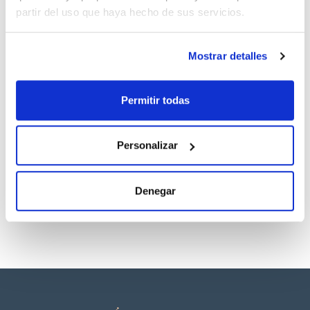
partir del uso que haya hecho de sus servicios.
TDS / Ficha técnica
COA
Regístrate para
Regístrate para
Mostrar detalles
descargas
descargas
SDS/ Hoja de seguridad
Regístrate para
Permitir todas
descargas
Los productos marcados con esta imagen son
Personalizar
productos marca Scharlau habitualmente en stock,
listos para una entrega inmediata.
Denegar