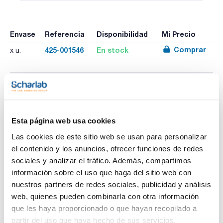
Envase
Referencia
Disponibilidad
Mi Precio
Comprar
425-001546
En stock
x u.
Imprimir ficha de
producto
Características
Capacidad (ml) : 500
Esta página web usa cookies
Subdivisión (ml) : 10
Las cookies de este sitio web se usan para personalizar
Tolerancia (%) : ±10
Diámetro externo (mm) : 88
el contenido y los anuncios, ofrecer funciones de redes
Ver más
Altura (mm) : 119
sociales y analizar el tráfico. Además, compartimos
Pack (u.) : 1
información sobre el uso que haga del sitio web con
Vasos de TPX®, totalmente transparentes y autoclavables.
Resisten hasta 170ºC durante breves periodos de tiempo.
nuestros partners de redes sociales, publicidad y análisis
Fabricados según las normas ISO 7056 - 1981 (E) y BS 5404
Documentación técnica
web, quienes pueden combinarla con otra información
Parte 1. Graduación permanente en relieve; excelente
resistencia química. Aptos para contacto con alimentos.
que les haya proporcionado o que hayan recopilado a
TDS / Ficha técnica
COA
partir del uso que haya hecho de sus servicios.