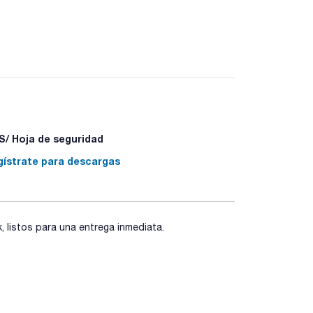
 placas de capa fina para múltiples aplicaciones.
, RP-18, Ciano…. Disponibles con diferentes
or UV254nm.
ncuentre en esta página contacte con
/ Hoja de seguridad
gístrate para descargas
listos para una entrega inmediata.