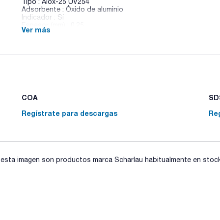
Tipo : Alox-25 UV254
Adsorbente : Óxido de aluminio
Indicador : Sí
Espesor (mm) : 0,25
Ver más
Dimensiones (mm) : 50x200
Pack (u.) : 100
Macherey-Nagel ofrece una gran variedad absorbentes en sus
Estas placas presenteas funcionalizaciones tales como NH2
soportes, plástico, aluminio o poliester y con o sin indicad
Para cualquier duda sobre estas placas o soporte que no e
consultas@scharlab.com.
COA
SDS
Regístrate para descargas
Re
sta imagen son productos marca Scharlau habitualmente en stock, 