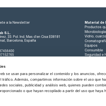
Material de 
ete a la Newsletter
Productos qu
Microbiología
ab S.L.
Vidrio, cuarz
rez, 33. Pol. Ind. Mas d’en Cisa E08181
at, Barcelona, España
Cromatografí
Equipos
Consumible
37456400
37152765
Seguridad e h
sk@scharlab.com
ies
web se usan para personalizar el contenido y los anuncios, ofrec
el tráfico. Además, compartimos información sobre el uso que ha
edes sociales, publicidad y análisis web, quienes pueden combin
Sobre nosotros
Eventos
Contacta
Noticias
proporcionado o que hayan recopilado a partir del uso que haya
iciones de Venta
Política de Cookies
Política de Privacidad