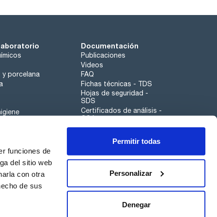
laboratorio
Documentación
ímicos
Publicaciones
Videos
o y porcelana
FAQ
a
Fichas técnicas - TDS
Hojas de seguridad -
SDS
Certificados de análisis -
igiene
COA
Aplicaciones
Permitir todas
Scharlau leathergoods
er funciones de
Canal de denuncias
ga del sitio web
Personalizar
arla con otra
 hecho de sus
Calidad
Sostenibilidad
Denegar