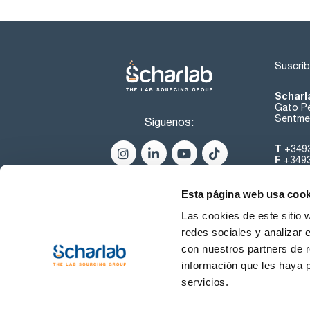
Suscríb
Scharl
Gato Pé
Sentmen
Síguenos:
T
+349
F
+349
helpde
Esta página web usa cook
Las cookies de este sitio 
redes sociales y analizar 
con nuestros partners de r
información que les haya 
servicios.
Condiciones de Uso
Cond