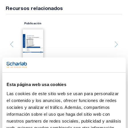
Recursos relacionados
Publicación
Esta página web usa cookies
Imprimir ficha de
producto
Las cookies de este sitio web se usan para personalizar
Características
Tipo : CEL 300-10 UV254
el contenido y los anuncios, ofrecer funciones de redes
Adsorbente : Celulosa
sociales y analizar el tráfico. Además, compartimos
Indicador : Sí
Espesor (mm) : 0,25
información sobre el uso que haga del sitio web con
Ver más
Dimensiones (mm) : 200x200
nuestros partners de redes sociales, publicidad y análisis
Pack (u.) : 25
web, quienes pueden combinarla con otra información