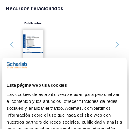
Recursos relacionados
Publicación
Esta página web usa cookies
Imprimir ficha de
producto
Las cookies de este sitio web se usan para personalizar
Características
Tipo : Alox N UV254
el contenido y los anuncios, ofrecer funciones de redes
Adsorbente : Óxido de aluminio
sociales y analizar el tráfico. Además, compartimos
Indicador : Sí
Espesor (mm) : 0,20
información sobre el uso que haga del sitio web con
Ver más
Dimensiones (mm) : 40x80
nuestros partners de redes sociales, publicidad y análisis
Pack (u.) : 50
web, quienes pueden combinarla con otra información