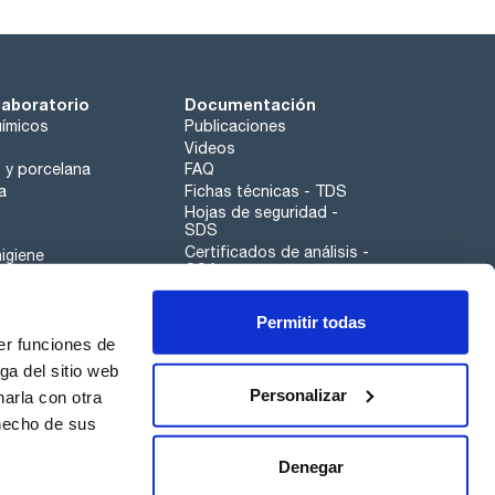
laboratorio
Documentación
ímicos
Publicaciones
Videos
o y porcelana
FAQ
a
Fichas técnicas - TDS
Hojas de seguridad -
SDS
Certificados de análisis -
igiene
COA
Aplicaciones
Permitir todas
Scharlau leathergoods
er funciones de
Canal de denuncias
ga del sitio web
Personalizar
arla con otra
 hecho de sus
Calidad
Sostenibilidad
Denegar