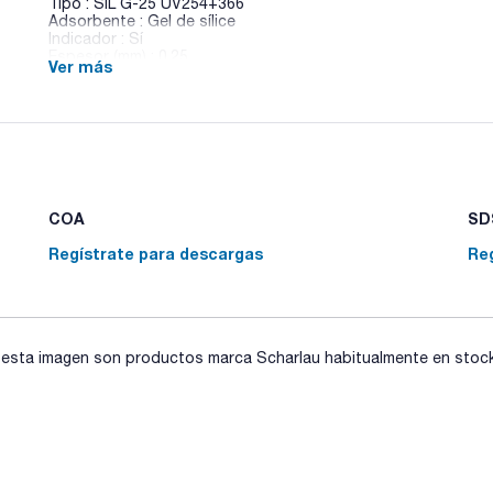
Tipo : SIL G-25 UV254+366
Adsorbente : Gel de sílice
Indicador : Sí
Espesor (mm) : 0,25
Ver más
Dimensiones (mm) : 100x200
Pack (u.) : 50
Placas TLC Standard para TLC preparativa sobre vidrio. Disp
indicadors UV 254 y 366.
Para cualquier otra placa de diferente formato o soporte q
consultas@scharlab.com.
COA
SDS
Regístrate para descargas
Re
sta imagen son productos marca Scharlau habitualmente en stock, 