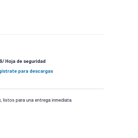
onible en diferentes tamaños y con y sin
ue no encuentre en esta página contacte con
/ Hoja de seguridad
gístrate para descargas
listos para una entrega inmediata.