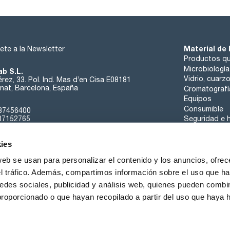
Material de 
ete a la Newsletter
Productos qu
Microbiología
ab S.L.
Vidrio, cuarz
rez, 33. Pol. Ind. Mas d’en Cisa E08181
at, Barcelona, España
Cromatografí
Equipos
Consumible
37456400
37152765
Seguridad e h
sk@scharlab.com
ies
web se usan para personalizar el contenido y los anuncios, ofrec
el tráfico. Además, compartimos información sobre el uso que ha
edes sociales, publicidad y análisis web, quienes pueden combin
Sobre nosotros
Eventos
Contacta
Noticias
proporcionado o que hayan recopilado a partir del uso que haya
iciones de Venta
Política de Cookies
Política de Privacidad