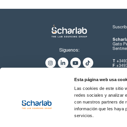
Suscríb
Scharl
Gato Pé
Sentmen
Síguenos:
T
+349
F
+349
helpde
Esta página web usa cook
Las cookies de este sitio 
redes sociales y analizar 
con nuestros partners de r
información que les haya 
servicios.
Condiciones de Uso
Cond