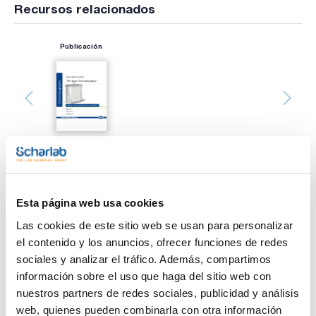
Recursos relacionados
Publicación
Imprimir ficha de
Esta página web usa cookies
producto
Características
Las cookies de este sitio web se usan para personalizar
Tipo : SIL HD
el contenido y los anuncios, ofrecer funciones de redes
Adsorbente : Gel de sílice
Indicador : No
sociales y analizar el tráfico. Además, compartimos
Espesor (mm) : 0,25
Ver más
información sobre el uso que haga del sitio web con
Dimensiones (mm) : 200x200
Pack : 25
nuestros partners de redes sociales, publicidad y análisis
web, quienes pueden combinarla con otra información
Las placas TLC SIL HC son placas de alta resolución con alta