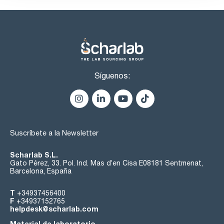
- Yamazen (W-Prep 2XY)
- Buchi (Sepacore®)
- Grace Reveleris
Contacte con consultas@scharlab.com indicando el modelo
de su equipo flash y le confirmaremos compatibilidad.
¡Solicite muestras!
Síguenos:
Suscríbete a la Newsletter
Scharlab S.L.
Gato Pérez, 33. Pol. Ind. Mas d’en Cisa E08181 Sentmenat,
Barcelona, España
T
+34937456400
F
+34937152765
helpdesk@scharlab.com
Material de laboratorio