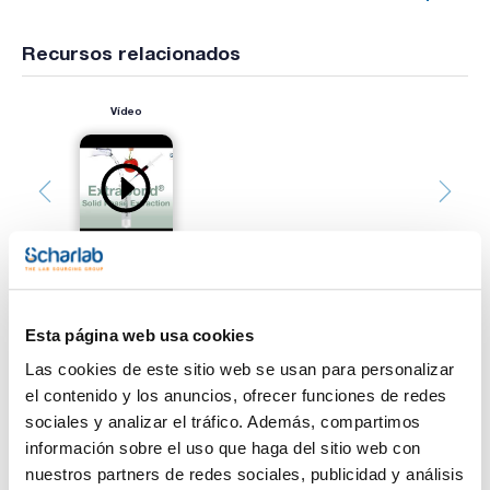
Recursos relacionados
Vídeo
Esta página web usa cookies
Imprimir ficha de
producto
Las cookies de este sitio web se usan para personalizar
Características
el contenido y los anuncios, ofrecer funciones de redes
Descripción : Adaptadores para módulo de compresión en
Biotage SP1 y SP4
sociales y analizar el tráfico. Además, compartimos
Pack (u.) : 2
información sobre el uso que haga del sitio web con
Ver más
La técnica de cromatografía Flash se usa cada vez más para
nuestros partners de redes sociales, publicidad y análisis
síntesis y purificación. Scharlab le ofrece los cartuchos