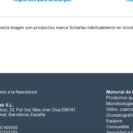
preensamblados con fritados de 25µm PE.
Si se requieren temperaturas altas, las columnas HIT son la 
consultas@scharlab.com
Estan disponibles tambien columnas de recambio, o-rings y 
sta imagen son productos marca Scharlau habitualmente en stock, 
consultas@scharlab.com
Material de 
ete a la Newsletter
Productos qu
Microbiología
ab S.L.
Vidrio, cuarz
rez, 33. Pol. Ind. Mas d’en Cisa E08181
at, Barcelona, España
Cromatografí
Equipos
Consumible
37456400
37152765
Seguridad e h