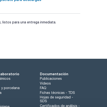
elección ideal. Haga su consulta en
fritados de recambio. Haga su consulta en
listos para una entrega inmediata.
laboratorio
Documentación
ímicos
Publicaciones
Videos
o y porcelana
FAQ
a
Fichas técnicas - TDS
Hojas de seguridad -
SDS
Certificados de análisis -
igiene