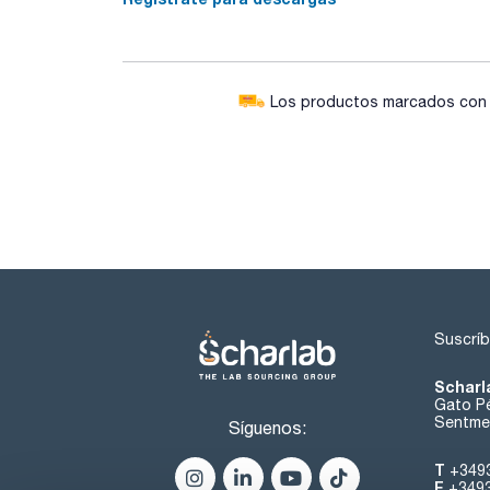
Los productos marcados con e
Suscríb
Scharl
Gato Pé
Sentmen
Síguenos:
T
+349
F
+349