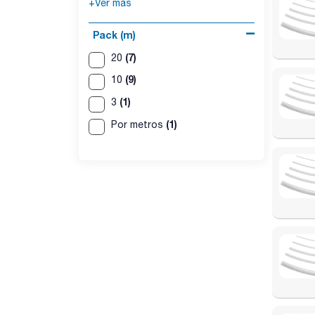
+Ver más
Pack (m)
(7)
20
(9)
10
(1)
3
(1)
Por metros