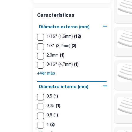
Características
Diámetro externo (mm)
(12)
1/16" (1,6mm)
(3)
1/8" (3,2mm)
(1)
2,0mm
(1)
3/16" (4,7mm)
+Ver más
Diámetro interno (mm)
(1)
0,5
(1)
0,25
(1)
0,8
(2)
1