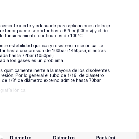
micamente inerte y adecuada para aplicaciones de baja
exterior puede soportar hasta 62bar (900psi) y el de
 de funcionamiento continuo es de 100°C.
ente estabilidad química y resistencia mecánica. La
tar hasta una presión de 100bar (1450psi), mientras
zada hasta 72bar (1050psi).
dad a los gases es un problema.
s químicamente inerte a la mayoría de los disolventes
esión. Por lo general el tubo de 1/16' de diámetro
el de 1/8' de diámetro externo admite hasta 70bar
afía iónica.
Diámetro
Diámetro
Pack (m)