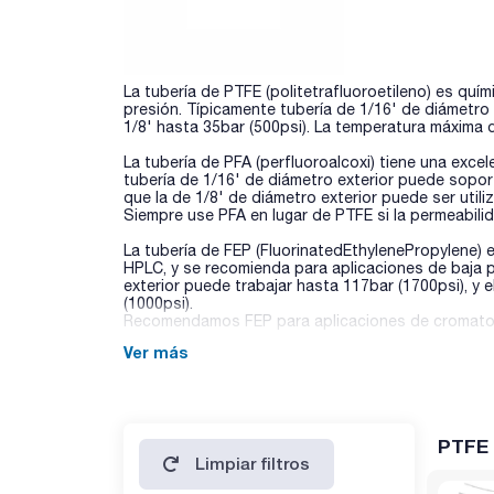
La tubería de PTFE (politetrafluoroetileno) es quí
presión. Típicamente tubería de 1/16' de diámetro 
1/8' hasta 35bar (500psi). La temperatura máxima
La tubería de PFA (perfluoroalcoxi) tiene una excel
tubería de 1/16' de diámetro exterior puede sopor
que la de 1/8' de diámetro exterior puede ser utili
Siempre use PFA en lugar de PTFE si la permeabili
La tubería de FEP (FluorinatedEthylenePropylene) e
HPLC, y se recomienda para aplicaciones de baja pr
exterior puede trabajar hasta 117bar (1700psi), y 
(1000psi).
Recomendamos FEP para aplicaciones de cromatogr
Ver más
PTFE
Limpiar filtros