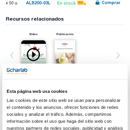
Comprar
ALB200-03L
En stock
x 50 u.
Recursos relacionados
Vídeo
Publicación
Esta página web usa cookies
Imprimir ficha de
Las cookies de este sitio web se usan para personalizar
producto
Características
el contenido y los anuncios, ofrecer funciones de redes
Fase : ALB
sociales y analizar el tráfico. Además, compartimos
Masa (mg) : 200
Volumen (ml) : 3
información sobre el uso que haga del sitio web con
Poro (Å) : 80
nuestros partners de redes sociales, publicidad y análisis
Ver más