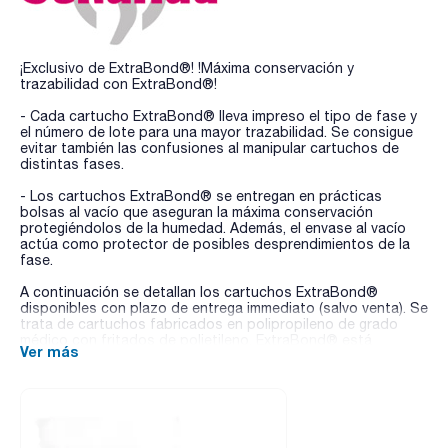
¡Exclusivo de ExtraBond®! !Máxima conservación y
trazabilidad con ExtraBond®!
- Cada cartucho ExtraBond® lleva impreso el tipo de fase y
el número de lote para una mayor trazabilidad. Se consigue
evitar también las confusiones al manipular cartuchos de
distintas fases.
- Los cartuchos ExtraBond® se entregan en prácticas
bolsas al vacío que aseguran la máxima conservación
protegiéndolos de la humedad. Además, el envase al vacío
actúa como protector de posibles desprendimientos de la
fase.
A continuación se detallan los cartuchos ExtraBond®
disponibles con plazo de entrega immediato (salvo venta). Se
trata de cartuchos fabricados en polipropileno de grado
médico con fritados de polietileno. ExtraBond® está
Ver más
disponible en una amplia gama de formatos: cartuchos
abiertos rectos desde 1 hasta 60ml, cartuchos abiertos con
ensanchamiento (LRC) de 10 ó 15ml, cartuchos cerrados,
cartuchos de vidrio, placas de extracción de 96 pocillos y
placas de 48 pocillos. Para cualquier otro cartucho, de otra
fase o formato, cartuchos de vidrio o placas de 96 ó 48