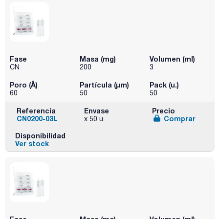
Fase
Masa (mg)
Volumen (ml)
CN
200
3
Poro (Å)
Partícula (μm)
Pack (u.)
60
50
50
Referencia
Envase
Precio
CN0200-03L
Comprar
x 50 u.
Disponibilidad
Ver stock