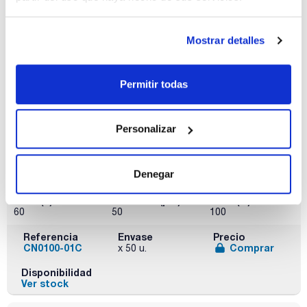
Disponibilidad
Ver stock
Mostrar detalles
CN. Cianopropilo en base sílica. SCHARLAU
Permitir todas
Personalizar
Fase
Masa (mg)
Volumen (ml)
Denegar
CN
100
1
Poro (Å)
Partícula (μm)
Pack (u.)
60
50
100
Referencia
Envase
Precio
CN0100-01C
Comprar
x 50 u.
Disponibilidad
Ver stock