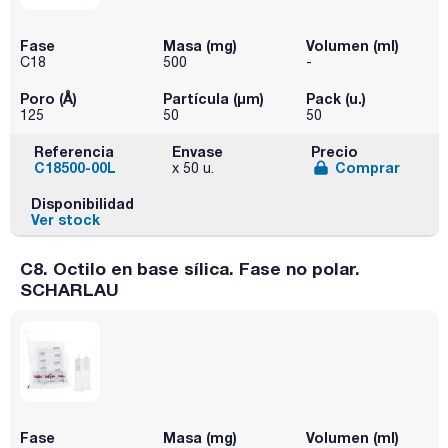
Fase
Masa (mg)
Volumen (ml)
C18
500
-
Poro (Å)
Partícula (μm)
Pack (u.)
125
50
50
Referencia
Envase
Precio
C18500-00L
Comprar
x 50 u.
Disponibilidad
Ver stock
C8. Octilo en base sílica. Fase no polar.
SCHARLAU
Fase
Masa (mg)
Volumen (ml)