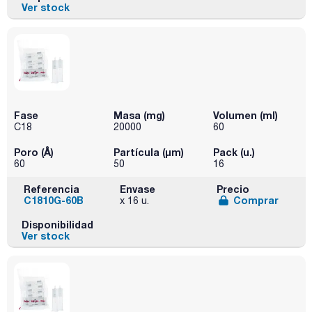
Ver stock
Fase
Masa (mg)
Volumen (ml)
C18
20000
60
Poro (Å)
Partícula (μm)
Pack (u.)
60
50
16
Referencia
Envase
Precio
C1810G-60B
Comprar
x 16 u.
Disponibilidad
Ver stock