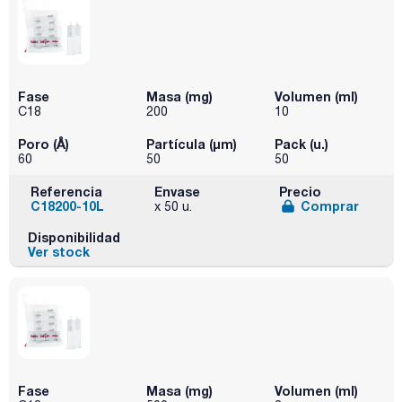
Fase
Masa (mg)
Volumen (ml)
C18
200
10
Poro (Å)
Partícula (μm)
Pack (u.)
60
50
50
Referencia
Envase
Precio
C18200-10L
Comprar
x 50 u.
Disponibilidad
Ver stock
Fase
Masa (mg)
Volumen (ml)