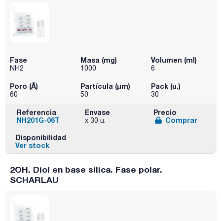
Fase
Masa (mg)
Volumen (ml)
NH2
1000
6
Poro (Å)
Partícula (μm)
Pack (u.)
60
50
30
Referencia
Envase
Precio
NH201G-06T
Comprar
x 30 u.
Disponibilidad
Ver stock
2OH. Diol en base sílica. Fase polar.
SCHARLAU