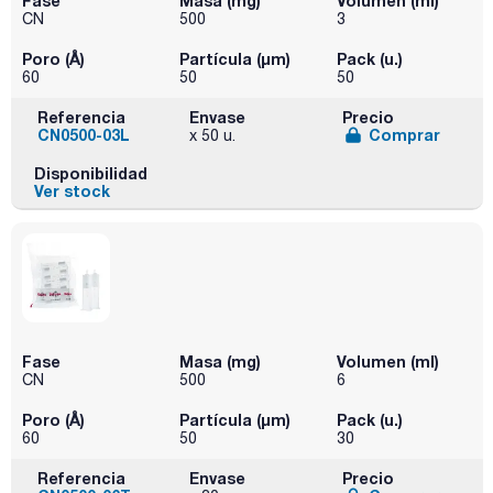
Fase
Masa (mg)
Volumen (ml)
CN
500
3
Poro (Å)
Partícula (μm)
Pack (u.)
60
50
50
Referencia
Envase
Precio
CN0500-03L
Comprar
x 50 u.
Disponibilidad
Ver stock
Fase
Masa (mg)
Volumen (ml)
CN
500
6
Poro (Å)
Partícula (μm)
Pack (u.)
60
50
30
Referencia
Envase
Precio