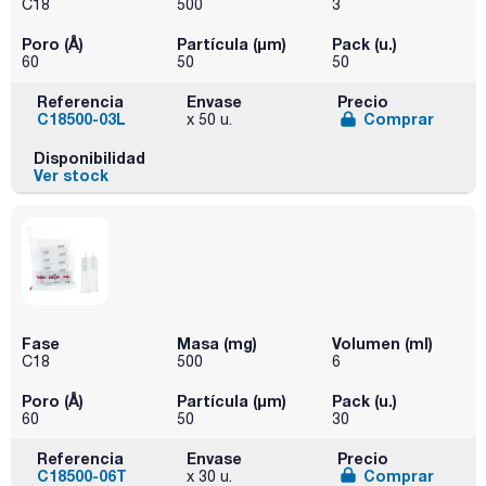
C18
500
3
Poro (Å)
Partícula (μm)
Pack (u.)
60
50
50
Referencia
Envase
Precio
C18500-03L
Comprar
x 50 u.
Disponibilidad
Ver stock
Fase
Masa (mg)
Volumen (ml)
C18
500
6
Poro (Å)
Partícula (μm)
Pack (u.)
60
50
30
Referencia
Envase
Precio
C18500-06T
Comprar
x 30 u.