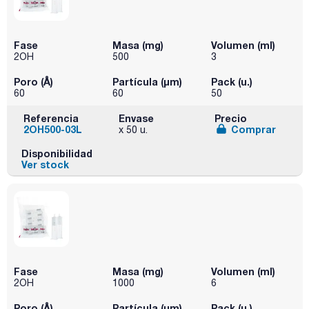
Fase
Masa (mg)
Volumen (ml)
2OH
500
3
Poro (Å)
Partícula (μm)
Pack (u.)
60
60
50
Referencia
Envase
Precio
2OH500-03L
Comprar
x 50 u.
Disponibilidad
Ver stock
Fase
Masa (mg)
Volumen (ml)
2OH
1000
6
Poro (Å)
Partícula (μm)
Pack (u.)