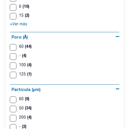
(16)
6
(2)
15
+Ver más
Poro (Å)
(44)
60
(4)
-
(4)
100
(1)
125
Partícula (μm)
(9)
60
(34)
50
(4)
200
(2)
-