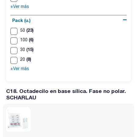
+Ver más
Pack (u.)
(23)
50
(6)
100
(15)
30
(8)
20
+Ver más
C18. Octadecilo en base sílica. Fase no polar.
SCHARLAU