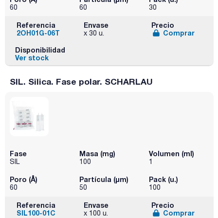
60
60
30
Referencia
Envase
Precio
2OH01G-06T
Comprar
x 30 u.
Disponibilidad
Ver stock
SIL. Silica. Fase polar. SCHARLAU
Fase
Masa (mg)
Volumen (ml)
SIL
100
1
Poro (Å)
Partícula (μm)
Pack (u.)
60
50
100
Referencia
Envase
Precio
SIL100-01C
Comprar
x 100 u.