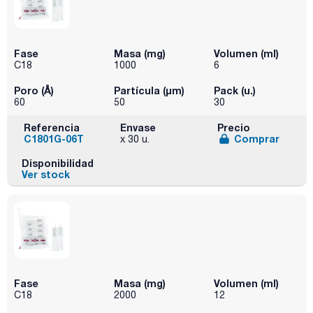
Fase
Masa (mg)
Volumen (ml)
C18
1000
6
Poro (Å)
Partícula (μm)
Pack (u.)
60
50
30
Referencia
Envase
Precio
C1801G-06T
Comprar
x 30 u.
Disponibilidad
Ver stock
Fase
Masa (mg)
Volumen (ml)
C18
2000
12