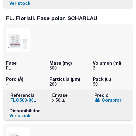
Ver stock
FL. Florisil. Fase polar. SCHARLAU
Fase
Masa (mg)
Volumen (ml)
FL
500
3
Poro (Å)
Partícula (μm)
Pack (u.)
-
200
50
Referencia
Envase
Precio
FLO500-03L
Comprar
x 50 u.
Disponibilidad
Ver stock