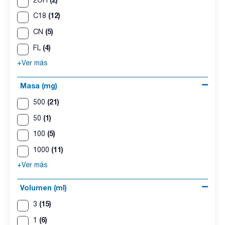
(12)
C18
(5)
CN
(4)
FL
+Ver más
Masa (mg)
(21)
500
(1)
50
(5)
100
(11)
1000
+Ver más
Volumen (ml)
(15)
3
(6)
1