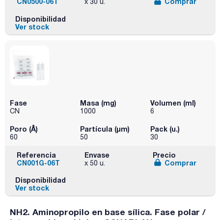
CN0500-06T
Comprar
x 30 u.
Disponibilidad
Ver stock
Fase
Masa (mg)
Volumen (ml)
CN
1000
6
Poro (Å)
Partícula (μm)
Pack (u.)
60
50
30
Referencia
Envase
Precio
CN001G-06T
Comprar
x 50 u.
Disponibilidad
Ver stock
NH2. Aminopropilo en base sílica. Fase polar /