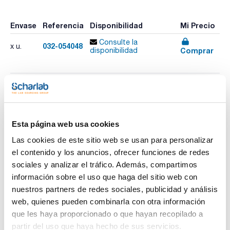
Envase
Referencia
Disponibilidad
Mi Precio
Consulte la
032-054048
x u.
Comprar
disponibilidad
Imprimir ficha de
producto
Características
Fase : BP1
Esta página web usa cookies
Diámetro interno (mm) : 0,22
Espesor film (µm) : 0,25
Las cookies de este sitio web se usan para personalizar
Longitud (m) : 50
el contenido y los anuncios, ofrecer funciones de redes
Ver más
Límite temperatura (ºC) : -60 a 340/360
Pack (u.) : 1
sociales y analizar el tráfico. Además, compartimos
información sobre el uso que haga del sitio web con
Fase: 100% Dimetil Polisiloxano.
- Tecnología clásica de Dimetil Polisiloxano con un
nuestros partners de redes sociales, publicidad y análisis
entrecruzamiento de alta temperatura
Documentación técnica
web, quienes pueden combinarla con otra información
- Columna excelente de uso general
- Bajo sangrado
que les haya proporcionado o que hayan recopilado a
- No-polar
TDS / Ficha técnica
COA
partir del uso que haya hecho de sus servicios.
- Adecuada para todos los análisis de rutina