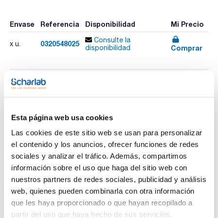
Envase
Referencia
Disponibilidad
Mi Precio
Consulte la
0320548025
x u.
Comprar
disponibilidad
Imprimir ficha de
producto
Características
Fase : BPX1
Esta página web usa cookies
Diámetro interno (mm) : 0,53
Espesor film (µm) : 2,65
Las cookies de este sitio web se usan para personalizar
Longitud (m) : 6
el contenido y los anuncios, ofrecer funciones de redes
Ver más
Límite temperatura (ºC) : -30 a 370/370
Pack (u.) : 1
sociales y analizar el tráfico. Además, compartimos
información sobre el uso que haga del sitio web con
Fase: 100% Dimetil Polisiloxano.
- No-polar.
nuestros partners de redes sociales, publicidad y análisis
- Fase estabilizada dimensionalmente.
Documentación técnica
web, quienes pueden combinarla con otra información
- Bajo sangrado.
- Específicamente diseñada para análisis de hidrocarburos a
que les haya proporcionado o que hayan recopilado a
alta temperatura.
TDS / Ficha técnica
COA
partir del uso que haya hecho de sus servicios.
- Ideal para destilación simulada.