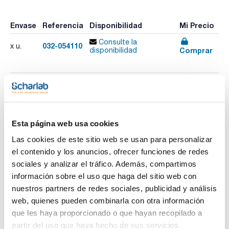
Envase
Referencia
Disponibilidad
Mi Precio
Consulte la
032-054110
x u.
Comprar
disponibilidad
Imprimir ficha de
producto
Características
Fase : BPX5
Esta página web usa cookies
Diámetro interno (mm) : 0,15
Espesor film (µm) : 0,15
Las cookies de este sitio web se usan para personalizar
Longitud (m) : 30
el contenido y los anuncios, ofrecer funciones de redes
Ver más
Límite temperatura (ºC) : -40 a 360/370
Pack (u.) : 1
sociales y analizar el tráfico. Además, compartimos
información sobre el uso que haga del sitio web con
Fase: 5% Fenil 95% Polisilfenileno-siloxano.
- Columna excelente de uso general-adecuada para el 80%
nuestros partners de redes sociales, publicidad y análisis
de los análisis de rutina por GC
Documentación técnica
web, quienes pueden combinarla con otra información
- Alta temperatura
- Bajo sangrado
que les haya proporcionado o que hayan recopilado a
- No-polar
TDS / Ficha técnica
COA
partir del uso que haya hecho de sus servicios.
- Ideal para GC/MS