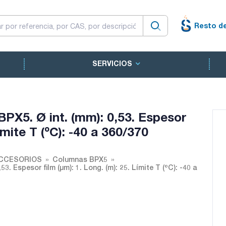
Resto d
SERVICIOS
PX5. Ø int. (mm): 0,53. Espesor
Límite T (ºC): -40 a 360/370
ACCESORIOS
Columnas BPX5
. Espesor film (µm): 1. Long. (m): 25. Límite T (ºC): -40 a