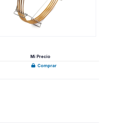
Mi Precio
Comprar
 los análisis de rutina por GC