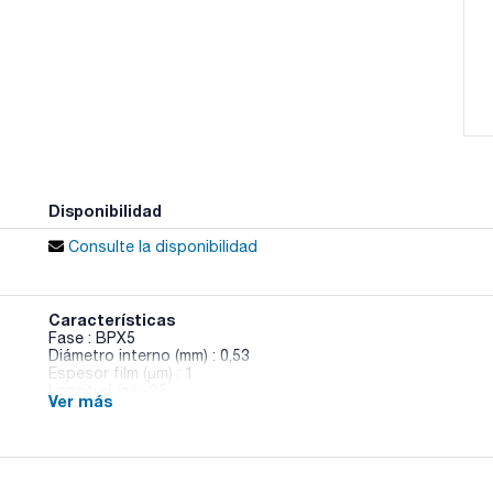
Disponibilidad
Consulte la disponibilidad
Características
Fase : BPX5
Diámetro interno (mm) : 0,53
Espesor film (µm) : 1
Longitud (m) : 25
Ver más
Límite temperatura (ºC) : -40 a 360/370
Pack (u.) : 1
Fase: 5% Fenil 95% Polisilfenileno-siloxano.
- Columna excelente de uso general-adecuada para el 80% de