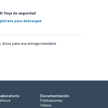
/ Hoja de seguridad
das, hidrocarburos, disolventes, fenoles, aminas,
gístrate para descargas
ra-2, HP-5, HP-5MS, HP5-TA, SPB-5, MDN-5S, CP-
listos para una entrega inmediata.
laboratorio
Documentación
ímicos
Publicaciones
Videos