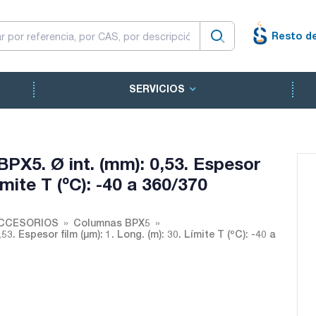
Resto d
SERVICIOS
PX5. Ø int. (mm): 0,53. Espesor
Límite T (ºC): -40 a 360/370
ACCESORIOS
Columnas BPX5
. Espesor film (µm): 1. Long. (m): 30. Límite T (ºC): -40 a