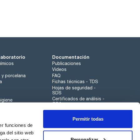
laboratorio
Documentación
ímicos
Publicaciones
Videos
o y porcelana
FAQ
a
Fichas técnicas - TDS
Hojas de seguridad -
SDS
Certificados de análisis -
igiene
COA
Aplicaciones
Permitir todas
Scharlau leathergoods
er funciones de
Canal de denuncias
ga del sitio web
Personalizar