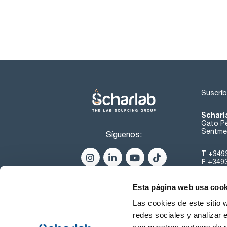
Suscríb
Scharl
Gato Pé
Sentmen
Síguenos:
T
+349
F
+349
helpde
Esta página web usa cook
Las cookies de este sitio 
redes sociales y analizar 