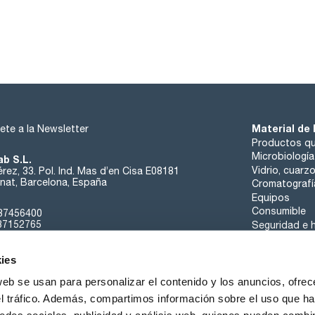
Material de 
ete a la Newsletter
Productos qu
Microbiología
ab S.L.
Vidrio, cuarz
rez, 33. Pol. Ind. Mas d’en Cisa E08181
at, Barcelona, España
Cromatografí
Equipos
Consumible
37456400
37152765
Seguridad e h
sk@scharlab.com
ies
web se usan para personalizar el contenido y los anuncios, ofrec
el tráfico. Además, compartimos información sobre el uso que ha