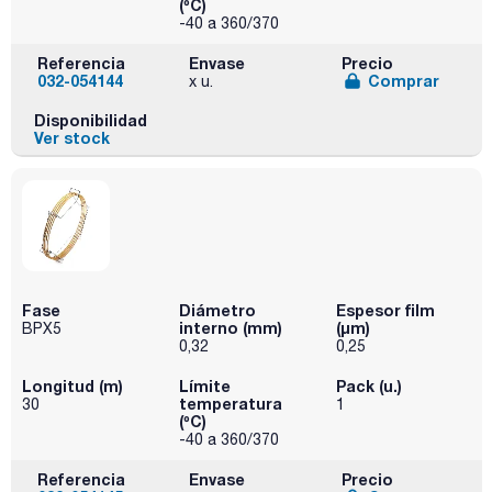
(ºC)
-40 a 360/370
Referencia
Envase
Precio
032-054144
Comprar
x u.
Disponibilidad
Ver stock
Fase
Diámetro
Espesor film
interno (mm)
(µm)
BPX5
0,32
0,25
Longitud (m)
Límite
Pack (u.)
temperatura
30
1
(ºC)
-40 a 360/370
Referencia
Envase
Precio