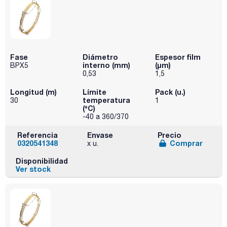
Fase
Diámetro
Espesor film
interno (mm)
(µm)
BPX5
0,53
1,5
Longitud (m)
Límite
Pack (u.)
temperatura
30
1
(ºC)
-40 a 360/370
Referencia
Envase
Precio
0320541348
Comprar
x u.
Disponibilidad
Ver stock