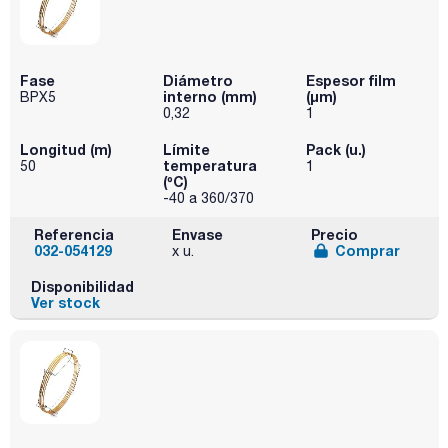
Fase
Diámetro
Espesor film
interno (mm)
(µm)
BPX5
0,32
1
Longitud (m)
Límite
Pack (u.)
temperatura
50
1
(ºC)
-40 a 360/370
Referencia
Envase
Precio
032-054129
Comprar
x u.
Disponibilidad
Ver stock