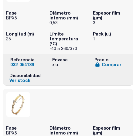
Fase
Diámetro
Espesor film
interno (mm)
(µm)
BPX5
0,53
3
Longitud (m)
Límite
Pack (u.)
temperatura
25
1
(ºC)
-40 a 360/370
Referencia
Envase
Precio
032-054139
Comprar
x u.
Disponibilidad
Ver stock
Fase
Diámetro
Espesor film
interno (mm)
(µm)
BPX5