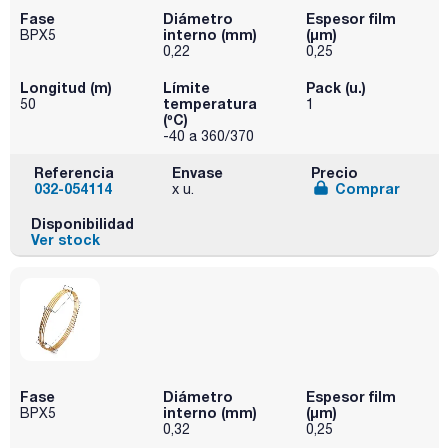
Fase
Diámetro
Espesor film
interno (mm)
(µm)
BPX5
0,22
0,25
Longitud (m)
Límite
Pack (u.)
temperatura
50
1
(ºC)
-40 a 360/370
Referencia
Envase
Precio
032-054114
Comprar
x u.
Disponibilidad
Ver stock
Fase
Diámetro
Espesor film
interno (mm)
(µm)
BPX5
0,32
0,25