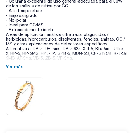
- Columna excelente de uso general-adecuada para el 80%
de los análisis de rutina por GC
- Alta temperatura
- Bajo sangrado
- No-polar
- Ideal para GC/MS
- Extremadamente inerte
Áreas de aplicación: análisis ultratraza, plaguicidas /
herbicidas, hidrocarburos, disolventes, fenoles, aminas, GC /
MS y otras aplicaciones de detectores específicos.
Alternativa a: DB-5, DB-5ms, DB-5.625, XTI-5, Rtx-5ms, Ultra-
2, HP-5, HP-5MS, HP5-TA, SPB-5, MDN-5S, CP-Sil8CB, Rxt-Sil
5MS, AT-5ms, VB-5, ZB-5, VF-5ms.
Ver más