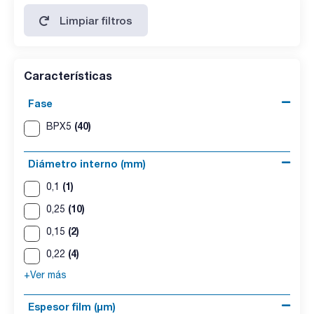
Limpiar filtros
Características
Fase
(40)
BPX5
Diámetro interno (mm)
(1)
0,1
(10)
0,25
(2)
0,15
(4)
0,22
+Ver más
Espesor film (µm)