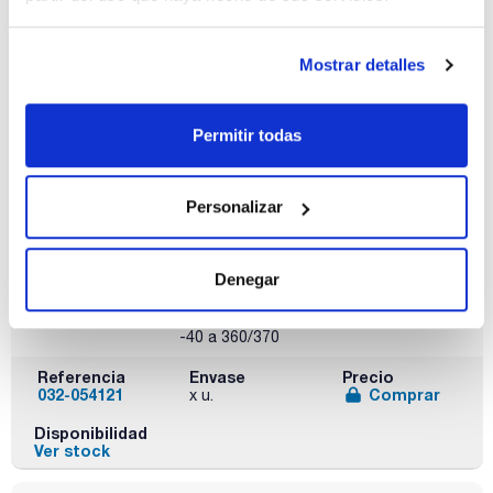
Disponibilidad
Ver stock
Mostrar detalles
Permitir todas
Personalizar
Fase
Diámetro
Espesor film
interno (mm)
(µm)
BPX5
0,25
1
Denegar
Longitud (m)
Límite
Pack (u.)
temperatura
15
1
(ºC)
-40 a 360/370
Referencia
Envase
Precio
032-054121
Comprar
x u.
Disponibilidad
Ver stock