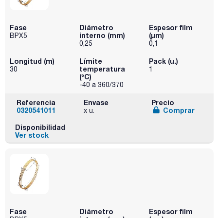
Fase
Diámetro
Espesor film
interno (mm)
(µm)
BPX5
0,25
0,1
Longitud (m)
Límite
Pack (u.)
temperatura
30
1
(ºC)
-40 a 360/370
Referencia
Envase
Precio
0320541011
Comprar
x u.
Disponibilidad
Ver stock
Fase
Diámetro
Espesor film