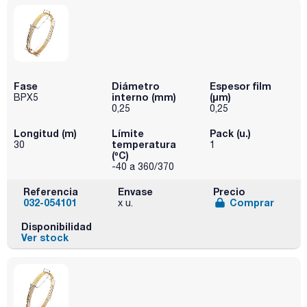
Fase
Diámetro
Espesor film
interno (mm)
(µm)
BPX5
0,25
0,25
Longitud (m)
Límite
Pack (u.)
temperatura
30
1
(ºC)
-40 a 360/370
Referencia
Envase
Precio
032-054101
Comprar
x u.
Disponibilidad
Ver stock