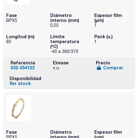
Fase
Diámetro
Espesor film
interno (mm)
(µm)
BPX5
0,25
1
Longitud (m)
Límite
Pack (u.)
temperatura
60
1
(ºC)
-40 a 360/370
Referencia
Envase
Precio
032-054123
Comprar
x u.
Disponibilidad
Ver stock
Fase
Diámetro
Espesor film
interno (mm)
(µm)
BPX5