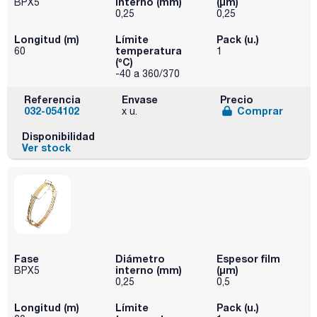
interno (mm)
(µm)
BPX5
0,25
0,25
Longitud (m)
Límite
Pack (u.)
temperatura
60
1
(ºC)
-40 a 360/370
Referencia
Envase
Precio
032-054102
Comprar
x u.
Disponibilidad
Ver stock
Fase
Diámetro
Espesor film
interno (mm)
(µm)
BPX5
0,25
0,5
Longitud (m)
Límite
Pack (u.)