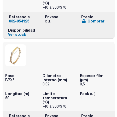
(ºC)
-40 a 360/370
Referencia
Envase
Precio
032-054125
Comprar
x u.
Disponibilidad
Ver stock
Fase
Diámetro
Espesor film
interno (mm)
(µm)
BPX5
0,32
0,5
Longitud (m)
Límite
Pack (u.)
temperatura
50
1
(ºC)
-40 a 360/370
Referencia
Envase
Precio