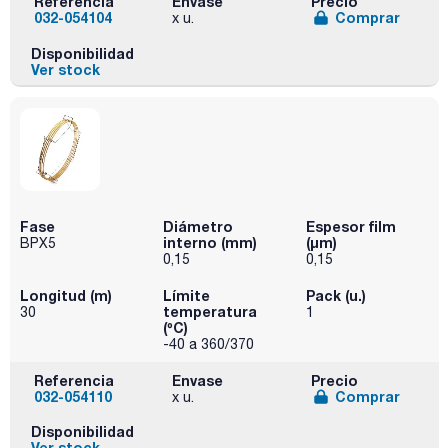
Referencia
Envase
Precio
032-054104
Comprar
x u.
Disponibilidad
Ver stock
Fase
Diámetro
Espesor film
interno (mm)
(µm)
BPX5
0,15
0,15
Longitud (m)
Límite
Pack (u.)
temperatura
30
1
(ºC)
-40 a 360/370
Referencia
Envase
Precio
032-054110
Comprar
x u.
Disponibilidad
Ver stock