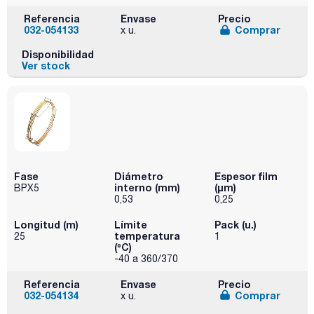
Referencia
Envase
Precio
032-054133
Comprar
x u.
Disponibilidad
Ver stock
Fase
Diámetro
Espesor film
interno (mm)
(µm)
BPX5
0,53
0,25
Longitud (m)
Límite
Pack (u.)
temperatura
25
1
(ºC)
-40 a 360/370
Referencia
Envase
Precio
032-054134
Comprar
x u.