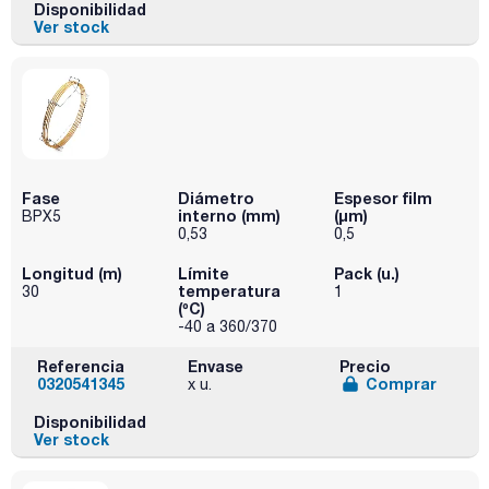
Disponibilidad
Ver stock
Fase
Diámetro
Espesor film
interno (mm)
(µm)
BPX5
0,53
0,5
Longitud (m)
Límite
Pack (u.)
temperatura
30
1
(ºC)
-40 a 360/370
Referencia
Envase
Precio
0320541345
Comprar
x u.
Disponibilidad
Ver stock