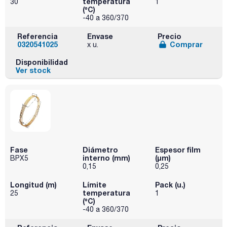
temperatura
30
1
(ºC)
-40 a 360/370
Referencia
Envase
Precio
0320541025
Comprar
x u.
Disponibilidad
Ver stock
Fase
Diámetro
Espesor film
interno (mm)
(µm)
BPX5
0,15
0,25
Longitud (m)
Límite
Pack (u.)
temperatura
25
1
(ºC)
-40 a 360/370