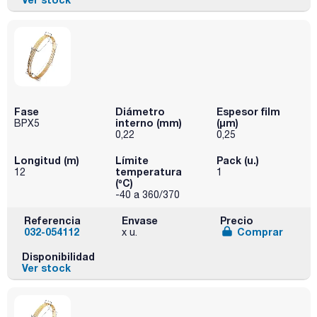
Fase
Diámetro
Espesor film
interno (mm)
(µm)
BPX5
0,22
0,25
Longitud (m)
Límite
Pack (u.)
temperatura
12
1
(ºC)
-40 a 360/370
Referencia
Envase
Precio
032-054112
Comprar
x u.
Disponibilidad
Ver stock