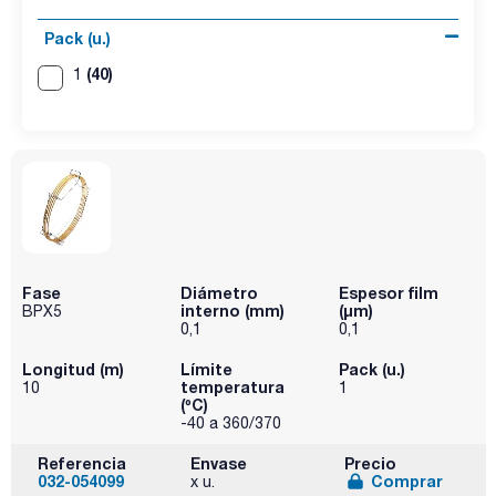
Pack (u.)
(40)
1
Fase
Diámetro
Espesor film
interno (mm)
(µm)
BPX5
0,1
0,1
Longitud (m)
Límite
Pack (u.)
temperatura
10
1
(ºC)
-40 a 360/370
Referencia
Envase
Precio
032-054099
Comprar
x u.