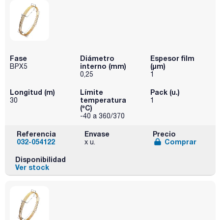
Fase
Diámetro
Espesor film
interno (mm)
(µm)
BPX5
0,25
1
Longitud (m)
Límite
Pack (u.)
temperatura
30
1
(ºC)
-40 a 360/370
Referencia
Envase
Precio
032-054122
Comprar
x u.
Disponibilidad
Ver stock