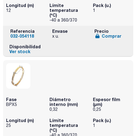
Longitud (m)
Límite
Pack (u.)
temperatura
12
1
(ºC)
-40 a 360/370
Referencia
Envase
Precio
032-054118
Comprar
x u.
Disponibilidad
Ver stock
Fase
Diámetro
Espesor film
interno (mm)
(µm)
BPX5
0,32
0,25
Longitud (m)
Límite
Pack (u.)
temperatura
25
1
(ºC)
-40 a 360/370