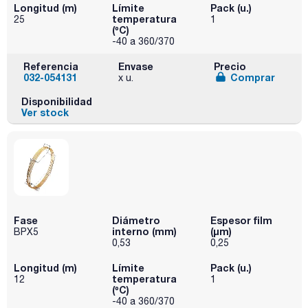
Longitud (m)
Límite
Pack (u.)
temperatura
25
1
(ºC)
-40 a 360/370
Referencia
Envase
Precio
032-054131
Comprar
x u.
Disponibilidad
Ver stock
Fase
Diámetro
Espesor film
interno (mm)
(µm)
BPX5
0,53
0,25
Longitud (m)
Límite
Pack (u.)
temperatura
12
1
(ºC)
-40 a 360/370