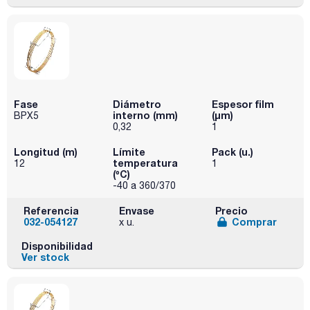
Fase
Diámetro
Espesor film
interno (mm)
(µm)
BPX5
0,32
1
Longitud (m)
Límite
Pack (u.)
temperatura
12
1
(ºC)
-40 a 360/370
Referencia
Envase
Precio
032-054127
Comprar
x u.
Disponibilidad
Ver stock