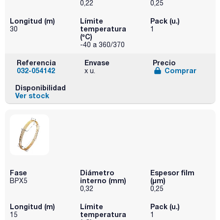
0,22
0,25
Longitud (m)
Límite
Pack (u.)
temperatura
30
1
(ºC)
-40 a 360/370
Referencia
Envase
Precio
032-054142
Comprar
x u.
Disponibilidad
Ver stock
Fase
Diámetro
Espesor film
interno (mm)
(µm)
BPX5
0,32
0,25
Longitud (m)
Límite
Pack (u.)
temperatura
15
1