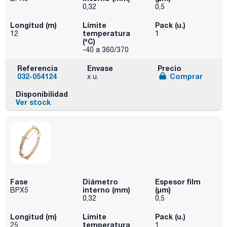
0,32
0,5
Longitud (m)
Límite
Pack (u.)
temperatura
12
1
(ºC)
-40 a 360/370
Referencia
Envase
Precio
032-054124
Comprar
x u.
Disponibilidad
Ver stock
Fase
Diámetro
Espesor film
interno (mm)
(µm)
BPX5
0,32
0,5
Longitud (m)
Límite
Pack (u.)
temperatura
25
1