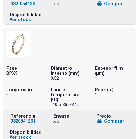
032-054126
Comprar
x u.
Disponibilidad
Ver stock
Fase
Diámetro
Espesor film
interno (mm)
(µm)
BPX5
0,32
1
Longitud (m)
Límite
Pack (u.)
temperatura
6
1
(ºC)
-40 a 360/370
Referencia
Envase
Precio
0320541261
Comprar
x u.
Disponibilidad
Ver stock