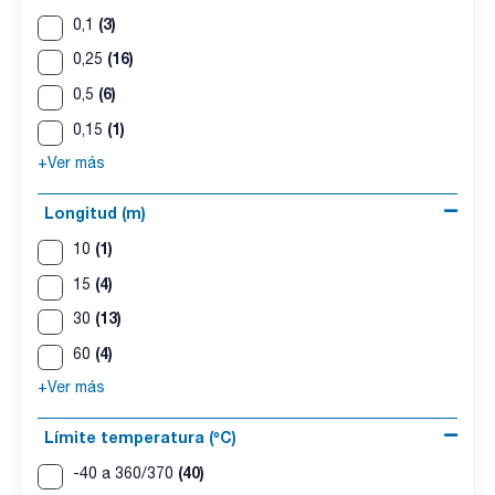
(3)
0,1
(16)
0,25
(6)
0,5
(1)
0,15
+Ver más
Longitud (m)
(1)
10
(4)
15
(13)
30
(4)
60
+Ver más
Límite temperatura (ºC)
(40)
-40 a 360/370