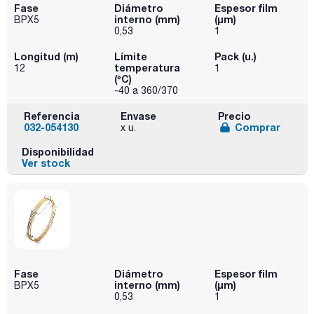
Fase
Diámetro
Espesor film
interno (mm)
(µm)
BPX5
0,53
1
Longitud (m)
Límite
Pack (u.)
temperatura
12
1
(ºC)
-40 a 360/370
Referencia
Envase
Precio
032-054130
Comprar
x u.
Disponibilidad
Ver stock
Fase
Diámetro
Espesor film
interno (mm)
(µm)
BPX5
0,53
1