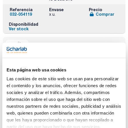
Referencia
Envase
Precio
032-054119
Comprar
x u.
Disponibilidad
Ver stock
Esta página web usa cookies
Fase
Diámetro
Espesor film
interno (mm)
(µm)
BPX5
Las cookies de este sitio web se usan para personalizar
0,32
0,5
el contenido y los anuncios, ofrecer funciones de redes
sociales y analizar el tráfico. Además, compartimos
Longitud (m)
Límite
Pack (u.)
temperatura
30
1
información sobre el uso que haga del sitio web con
(ºC)
nuestros partners de redes sociales, publicidad y análisis
-40 a 360/370
web, quienes pueden combinarla con otra información
Referencia
Envase
Precio
que les haya proporcionado o que hayan recopilado a
0320541205
Comprar
x u.
partir del uso que haya hecho de sus servicios.