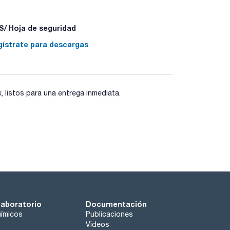
grasos (FAME)
/ Hoja de seguridad
ME), carbohidratos, fármacos y aplicaciones
gístrate para descargas
HP-23.
listos para una entrega inmediata.
laboratorio
Documentación
ímicos
Publicaciones
Videos