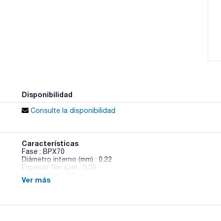
Disponibilidad
Consulte la disponibilidad
Características
Fase : BPX70
Diámetro interno (mm) : 0,22
Espesor film (µm) : 0,25
Longitud (m) : 60
Ver más
Límite temperatura (ºC) : 50 a 250/260
Pack (u.) : 1
Fase: 70% Cianopropil Polisilfenileno-siloxano.
- Alta temperatura