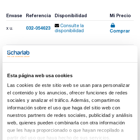
Envase
Referencia
Disponibilidad
Mi Precio
Consulte la
032-054623
x u.
Comprar
disponibilidad
Imprimir ficha de
producto
Características
Fase : BPX70
Esta página web usa cookies
Diámetro interno (mm) : 0,25
Espesor film (µm) : 0,25
Las cookies de este sitio web se usan para personalizar
Longitud (m) : 60
el contenido y los anuncios, ofrecer funciones de redes
Ver más
Límite temperatura (ºC) : 50 a 250/260
Pack (u.) : 1
sociales y analizar el tráfico. Además, compartimos
información sobre el uso que haga del sitio web con
Fase: 70% Cianopropil Polisilfenileno-siloxano.
- Alta temperatura
nuestros partners de redes sociales, publicidad y análisis
- Diseñada para separación de ésteres metílicos de ácidos
Documentación técnica
web, quienes pueden combinarla con otra información
grasos (FAME)
- Ideal para separación de isómeros cis/trans
que les haya proporcionado o que hayan recopilado a
- Columna polar
TDS / Ficha técnica
COA
partir del uso que haya hecho de sus servicios.
- Larga duración