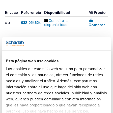
Envase
Referencia
Disponibilidad
Mi Precio
Consulte la
032-054624
x u.
Comprar
disponibilidad
Imprimir ficha de
producto
Características
Fase : BPX70
Esta página web usa cookies
Diámetro interno (mm) : 0,25
Espesor film (µm) : 0,25
Las cookies de este sitio web se usan para personalizar
Longitud (m) : 120
el contenido y los anuncios, ofrecer funciones de redes
Ver más
Límite temperatura (ºC) : 50 a 250/260
Pack (u.) : 1
sociales y analizar el tráfico. Además, compartimos
información sobre el uso que haga del sitio web con
Fase: 70% Cianopropil Polisilfenileno-siloxano.
- Alta temperatura
nuestros partners de redes sociales, publicidad y análisis
- Diseñada para separación de ésteres metílicos de ácidos
Documentación técnica
web, quienes pueden combinarla con otra información
grasos (FAME)
- Ideal para separación de isómeros cis/trans
que les haya proporcionado o que hayan recopilado a
- Columna polar
TDS / Ficha técnica
COA
partir del uso que haya hecho de sus servicios.
- Larga duración