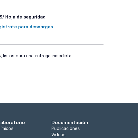
240/8260)
tiles, alcoholes, USP G43.
-624, RTX-VOLATILES, SPB-624, TRV1, CPSIL 13 CB,
/ Hoja de seguridad
gístrate para descargas
listos para una entrega inmediata.
laboratorio
Documentación
ímicos
Publicaciones
Videos