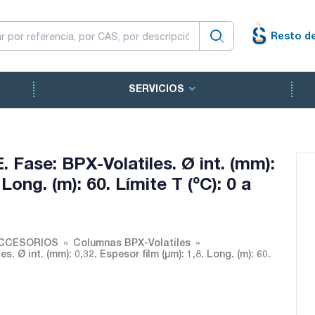
Resto d
SERVICIOS
 Fase: BPX-Volatiles. Ø int. (mm):
 Long. (m): 60. Límite T (ºC): 0 a
ACCESORIOS
Columnas BPX-Volatiles
 Ø int. (mm): 0,32. Espesor film (µm): 1,8. Long. (m): 60.