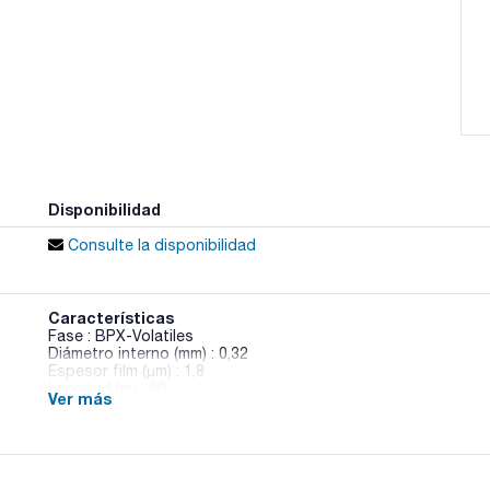
Disponibilidad
Consulte la disponibilidad
Características
Fase : BPX-Volatiles
Diámetro interno (mm) : 0,32
Espesor film (µm) : 1,8
Longitud (m) : 60
Ver más
Límite temperatura (ºC) : 0 a 290/300
Pack (u.) : 1
Fase: Cianopropilfenil Polisiloxano.
- Fase polar