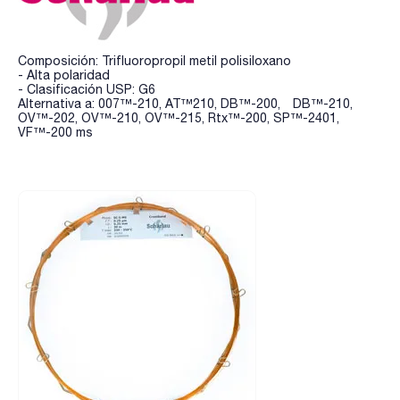
Composición: Trifluoropropil metil polisiloxano
- Alta polaridad
- Clasificación USP: G6
Alternativa a: 007™-210, AT™210, DB™-200, DB™-210,
OV™-202, OV™-210, OV™-215, Rtx™-200, SP™-2401,
VF™-200 ms