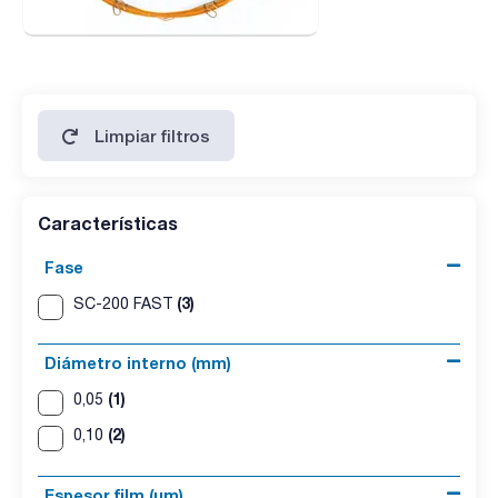
Limpiar filtros
Características
Fase
(3)
SC-200 FAST
Diámetro interno (mm)
(1)
0,05
(2)
0,10
Espesor film (µm)