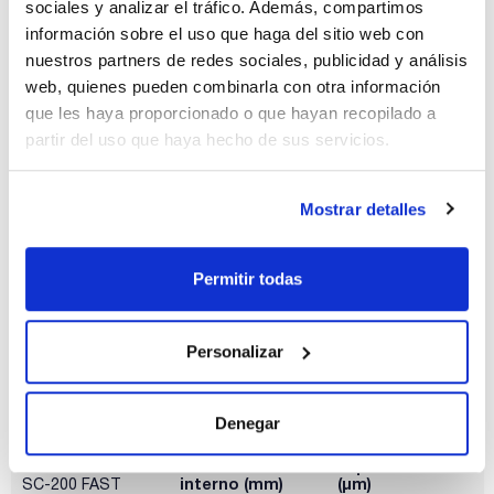
sociales y analizar el tráfico. Además, compartimos
información sobre el uso que haga del sitio web con
nuestros partners de redes sociales, publicidad y análisis
Fase
Diámetro
Espesor film
web, quienes pueden combinarla con otra información
interno (mm)
(µm)
SC-200 FAST
que les haya proporcionado o que hayan recopilado a
0,05
0,05
partir del uso que haya hecho de sus servicios.
Longitud (m)
Pack (u.)
5
1
Mostrar detalles
Referencia
Envase
Precio
SC20F18001
Comprar
x u.
Disponibilidad
Permitir todas
Ver stock
Personalizar
Denegar
Fase
Diámetro
Espesor film
interno (mm)
(µm)
SC-200 FAST