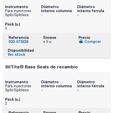
Instrumento
Diámetro
Diámetro
interno columna
interno ferrula
Para inyectores
Split/Splitless
-
–
Pack (u.)
5
Referencia
Envase
Precio
032-073226
Comprar
x 5 u.
Disponibilidad
Ver stock
SilTite® Base Seals de recambio
Instrumento
Diámetro
Diámetro
interno columna
interno ferrula
Para inyectores
Split/Splitless
-
–
Pack (u.)
2
Referencia
Envase
Precio