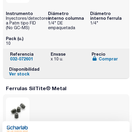
Instrumento
Diámetro
Diámetro
interno columna
interno ferrula
Inyectores/detectores
a Patm tipo FID
1/4" DE
1/4"
(No GC-MS)
empaquetada
Pack (u.)
10
Referencia
Envase
Precio
032-072601
Comprar
x 10 u.
Disponibilidad
Ver stock
Ferrulas SilTite® Metal