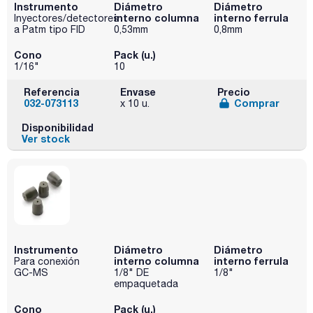
Instrumento
Diámetro
Diámetro
interno columna
interno ferrula
Inyectores/detectores
a Patm tipo FID
0,53mm
0,8mm
Cono
Pack (u.)
1/16"
10
Referencia
Envase
Precio
032-073113
Comprar
x 10 u.
Disponibilidad
Ver stock
Instrumento
Diámetro
Diámetro
interno columna
interno ferrula
Para conexión
GC-MS
1/8" DE
1/8"
empaquetada
Cono
Pack (u.)