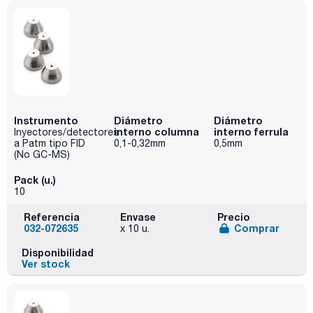
Instrumento
Diámetro
Diámetro
interno columna
interno ferrula
Inyectores/detectores
a Patm tipo FID
0,1-0,32mm
0,5mm
(No GC-MS)
Pack (u.)
10
Referencia
Envase
Precio
032-072635
Comprar
x 10 u.
Disponibilidad
Ver stock