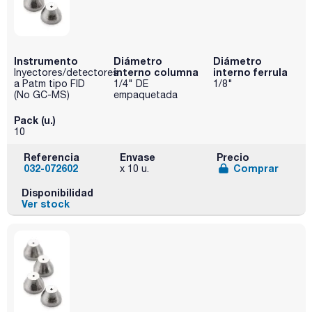
Instrumento
Diámetro
Diámetro
interno columna
interno ferrula
Inyectores/detectores
a Patm tipo FID
1/4" DE
1/8"
(No GC-MS)
empaquetada
Pack (u.)
10
Referencia
Envase
Precio
032-072602
Comprar
x 10 u.
Disponibilidad
Ver stock