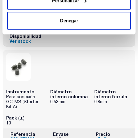
Personalizar
Pack (u.)
10
Referencia
Envase
Precio
Denegar
032-073201
Comprar
x 10 u
Disponibilidad
Ver stock
Instrumento
Diámetro
Diámetro
interno columna
interno ferrula
Para conexión
GC-MS (Starter
0,53mm
0,8mm
Kit A)
Pack (u.)
10
Referencia
Envase
Precio