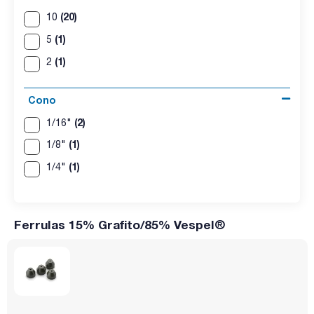
(20)
10
(1)
5
(1)
2
Cono
(2)
1/16"
(1)
1/8"
(1)
1/4"
Ferrulas 15% Grafito/85% Vespel®