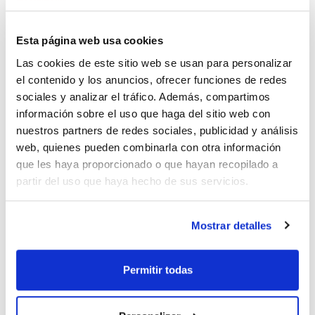
Instrumento
Diámetro
Diámetro
interno columna
interno ferrula
Para conexión
GC-MS (Starter
0,1-0,25mm
0,4mm
Kit A)
Esta página web usa cookies
Las cookies de este sitio web se usan para personalizar
Pack (u.)
10
el contenido y los anuncios, ofrecer funciones de redes
sociales y analizar el tráfico. Además, compartimos
Referencia
Envase
Precio
información sobre el uso que haga del sitio web con
032-073200
Comprar
x 10 u
nuestros partners de redes sociales, publicidad y análisis
Disponibilidad
web, quienes pueden combinarla con otra información
Ver stock
que les haya proporcionado o que hayan recopilado a
partir del uso que haya hecho de sus servicios.
Mostrar detalles
Instrumento
Diámetro
Diámetro
Permitir todas
interno columna
interno ferrula
Para conexión
GC-MS (Starter
0,32mm
0,5mm
Kit A)