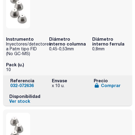
Instrumento
Diámetro
Diámetro
interno columna
interno ferrula
Inyectores/detectores
a Patm tipo FID
0,45-0,53mm
0,8mm
(No GC-MS)
Pack (u.)
10
Referencia
Envase
Precio
032-072636
Comprar
x 10 u.
Disponibilidad
Ver stock