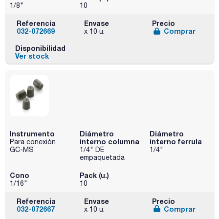
1/8"
10
Referencia
Envase
Precio
032-072669
Comprar
x 10 u.
Disponibilidad
Ver stock
Instrumento
Diámetro
Diámetro
interno columna
interno ferrula
Para conexión
GC-MS
1/4" DE
1/4"
empaquetada
Cono
Pack (u.)
1/16"
10
Referencia
Envase
Precio
032-072667
Comprar
x 10 u.