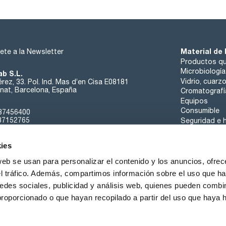
Material de 
ete a la Newsletter
Productos qu
Microbiología
ab S.L.
Vidrio, cuarz
rez, 33. Pol. Ind. Mas d’en Cisa E08181
at, Barcelona, España
Cromatografí
Equipos
Consumible
37456400
37152765
Seguridad e h
sk@scharlab.com
ies
web se usan para personalizar el contenido y los anuncios, ofrec
el tráfico. Además, compartimos información sobre el uso que ha
edes sociales, publicidad y análisis web, quienes pueden combin
Sobre nosotros
Eventos
Contacta
Noticias
proporcionado o que hayan recopilado a partir del uso que haya
iciones de Venta
Política de Cookies
Política de Privacidad