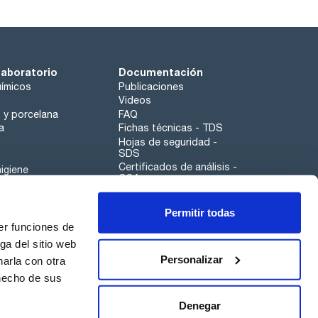
laboratorio
Documentación
ímicos
Publicaciones
Videos
o y porcelana
FAQ
a
Fichas técnicas - TDS
Hojas de seguridad -
SDS
Certificados de análisis -
igiene
COA
Aplicaciones
Permitir todas
Scharlau leathergoods
er funciones de
Canal de denuncias
ga del sitio web
Personalizar
arla con otra
 hecho de sus
Calidad
Sostenibilidad
Denegar