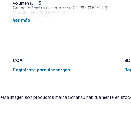
Volumen (µl) : 5
Gauge (diámetro externo mm) : 23-26s (0,63/0,47)
Modelo : 5F-AG-0,63/0,47C
Émbolo de recambio : –
Ver más
Pack (u.) : 1
Jeringas para autoinyectores modelos Agilent 7673, 7683 & 
punta cónica.
(M) Para inyector Merlin Microseal®.
(AE) Kit aguja y émbolo.
COA
SDS
Regístrate para descargas
Re
sta imagen son productos marca Scharlau habitualmente en stock, 