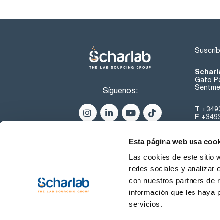
Suscríb
Scharl
Gato Pé
Sentmen
Síguenos:
T
+349
F
+349
helpde
Esta página web usa cook
Las cookies de este sitio 
redes sociales y analizar 
con nuestros partners de r
información que les haya 
servicios.
Condiciones de Uso
Cond