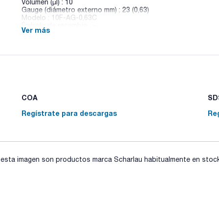
Volumen (µl) : 10
Gauge (diámetro externo mm) : 23 (0,63)
Modelo : 10F-AG-0,63C
Émbolo de recambio : –
Ver más
Pack (u.) : 6
Jeringas para autoinyectores modelos Agilent 7673, 7683 & 
punta cónica.
(M) Para inyector Merlin Microseal®.
(AE) Kit aguja y émbolo.
COA
SDS
Regístrate para descargas
Re
sta imagen son productos marca Scharlau habitualmente en stock, 