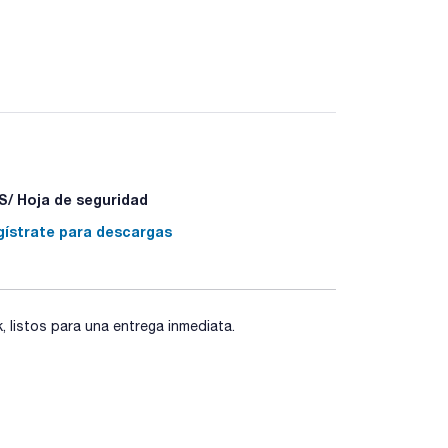
6850 ALS. Todas las agujas son de long. 42mm con
/ Hoja de seguridad
gístrate para descargas
listos para una entrega inmediata.