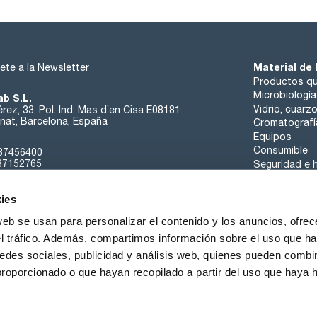
Material de 
ete a la Newsletter
Productos qu
Microbiología
ab S.L.
Vidrio, cuarz
rez, 33. Pol. Ind. Mas d’en Cisa E08181
at, Barcelona, España
Cromatografí
Equipos
Consumible
37456400
37152765
Seguridad e h
sk@scharlab.com
ies
web se usan para personalizar el contenido y los anuncios, ofrec
el tráfico. Además, compartimos información sobre el uso que ha
edes sociales, publicidad y análisis web, quienes pueden combin
Sobre nosotros
Eventos
Contacta
Noticias
proporcionado o que hayan recopilado a partir del uso que haya
iciones de Venta
Política de Cookies
Política de Privacidad