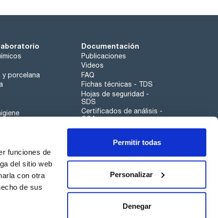
laboratorio
Documentación
ímicos
Publicaciones
Videos
o y porcelana
FAQ
a
Fichas técnicas - TDS
Hojas de seguridad -
SDS
Certificados de análisis -
igiene
COA
Aplicaciones
Permitir todas
Scharlau leathergoods
er funciones de
Canal de denuncias
ga del sitio web
Personalizar
arla con otra
 hecho de sus
Calidad
Sostenibilidad
Denegar