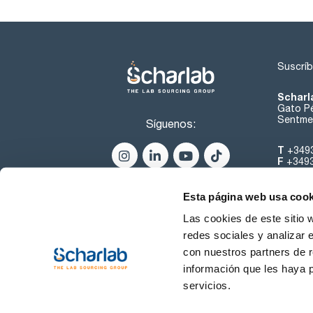
Suscríb
Scharl
Gato Pé
Sentmen
Síguenos:
T
+349
F
+349
helpde
Esta página web usa cook
Las cookies de este sitio 
redes sociales y analizar 
con nuestros partners de r
información que les haya 
servicios.
Condiciones de Uso
Cond