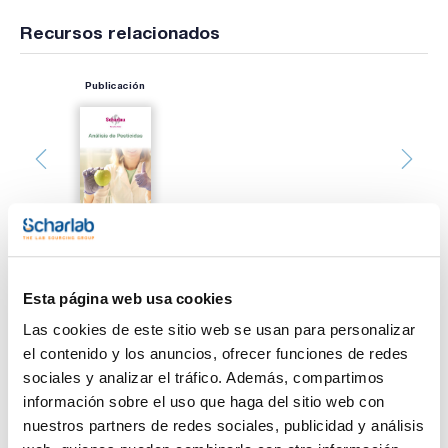
Recursos relacionados
Publicación
Esta página web usa cookies
Imprimir ficha de
producto
Las cookies de este sitio web se usan para personalizar
Características
Volumen (µl) : 5
el contenido y los anuncios, ofrecer funciones de redes
Gauge (diámetro externo mm) : 23 (0,63)
sociales y analizar el tráfico. Además, compartimos
Modelo : 5F-PE-0,63C
Aguja de recambio : -
información sobre el uso que haga del sitio web con
Ver más
Émbolo de recambio : -
nuestros partners de redes sociales, publicidad y análisis
Pack (u.) : 1