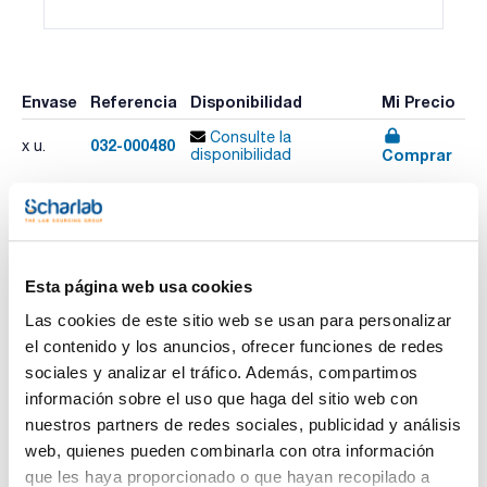
Envase
Referencia
Disponibilidad
Mi Precio
Consulte la
032-000480
x u.
Comprar
disponibilidad
Imprimir ficha de
producto
Esta página web usa cookies
Características
Volumen (µl) : 0,5
Las cookies de este sitio web se usan para personalizar
Longitud aguja (mm) : 57
Gauge (diámetro externo mm) : 23 (0,63)
el contenido y los anuncios, ofrecer funciones de redes
Modelo : 0,5BR-RTC/RSH-5,7/0,63C
Ver más
sociales y analizar el tráfico. Además, compartimos
Émbolo de reemplazo : 033780
Aguja de reemplazo : 033780
información sobre el uso que haga del sitio web con
Pack (u.) : 1
nuestros partners de redes sociales, publicidad y análisis
Jeringas para cromatógrafos Thermo/Scientific/CE
web, quienes pueden combinarla con otra información
instruments/Fisons RSH
Documentación técnica
que les haya proporcionado o que hayan recopilado a