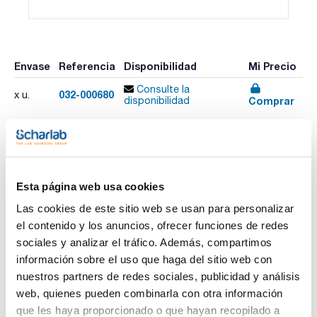
Envase
Referencia
Disponibilidad
Mi Precio
Consulte la
032-000680
x u.
Comprar
disponibilidad
Imprimir ficha de
producto
Esta página web usa cookies
Características
Volumen (µl) : 1
Las cookies de este sitio web se usan para personalizar
Longitud aguja (mm) : 57
Gauge (diámetro externo mm) : 23 (0,63)
el contenido y los anuncios, ofrecer funciones de redes
Modelo : 1BR-RTC/RSH-5,7/0,63C
Ver más
sociales y analizar el tráfico. Además, compartimos
Émbolo de reemplazo : 034780
Aguja de reemplazo : 034780
información sobre el uso que haga del sitio web con
Pack (u.) : 1
nuestros partners de redes sociales, publicidad y análisis
Jeringas para cromatógrafos Thermo/Scientific/CE
web, quienes pueden combinarla con otra información
instruments/Fisons RSH
Documentación técnica
que les haya proporcionado o que hayan recopilado a