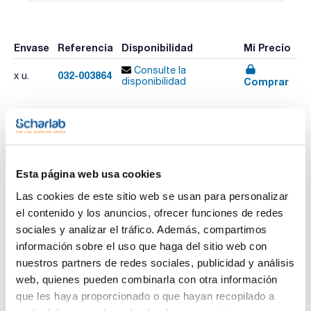
Envase
Referencia
Disponibilidad
Mi Precio
Consulte la
032-003864
x u.
Comprar
disponibilidad
Imprimir ficha de
producto
Características
Esta página web usa cookies
Volumen (µl) : 25
Longitud aguja (mm) : 85
Las cookies de este sitio web se usan para personalizar
Gauge (diámetro externo mm) : 23 (0,63)
el contenido y los anuncios, ofrecer funciones de redes
Modelo : 25F-RTC/RSH-GT-8,5/0,63C
Ver más
Émbolo de reemplazo : 032815
sociales y analizar el tráfico. Además, compartimos
Pack (u.) : 1
información sobre el uso que haga del sitio web con
Jeringas para cromatógrafos Thermo/Scientific/CE
nuestros partners de redes sociales, publicidad y análisis
instruments/Fisons RSH
web, quienes pueden combinarla con otra información
Documentación técnica
que les haya proporcionado o que hayan recopilado a